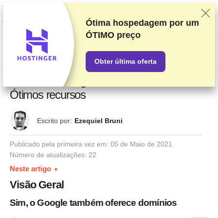
Classificamos os fornecedores com base em testes e pesquisas rigorosos,
mas também levamos em consideração seu feedback e nossos acordos
comerciais com provedores. Esta página contém links de
Ótima hospedagem por um
afiliados.
Divulgação de Publicidade
ÓTIMO preço
US$
Obter última oferta
Análise do Google Domains em 2026:
Ótimos recursos
Escrito por:
Ezequiel Bruni
Publicado pela primeira vez em:
05 de Maio de 2021
Número de atualizações: 22
Neste artigo
Visão Geral
Sim, o Google também oferece domínios