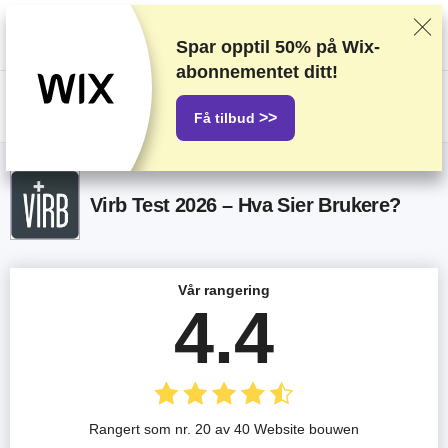
Vi vurderer leverandører basert på omfattende testing og undersøkelser,
men vi tar også hensyn til tilbakemeldinger fra leserne våre og
kommersielle avtaler med leverandører. Denne siden inneholder
Spar opptil
50%
på Wix-
affiliatelenker.
Annonseerklæringen
abonnementet ditt!
US$
>>
Få tilbud
Virb Test 2026 – Hva Sier Brukere?
Vår rangering
4.4
Rangert som nr. 20 av 40 Website bouwen