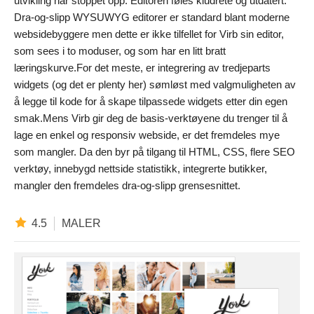
utvikling har stoppet opp. Editoren føles kludrete og utdatert.
Dra-og-slipp WYSUWYG editorer er standard blant moderne
websidebyggere men dette er ikke tilfellet for Virb sin editor,
som sees i to moduser, og som har en litt bratt
læringskurve.For det meste, er integrering av tredjeparts
widgets (og det er plenty her) sømløst med valgmuligheten av
å legge til kode for å skape tilpassede widgets etter din egen
smak.Mens Virb gir deg de basis-verktøyene du trenger til å
lage en enkel og responsiv webside, er det fremdeles mye
som mangler. Da den byr på tilgang til HTML, CSS, flere SEO
verktøy, innebygd nettside statistikk, integrerte butikker,
mangler den fremdeles dra-og-slipp grensesnittet.
4.5
MALER