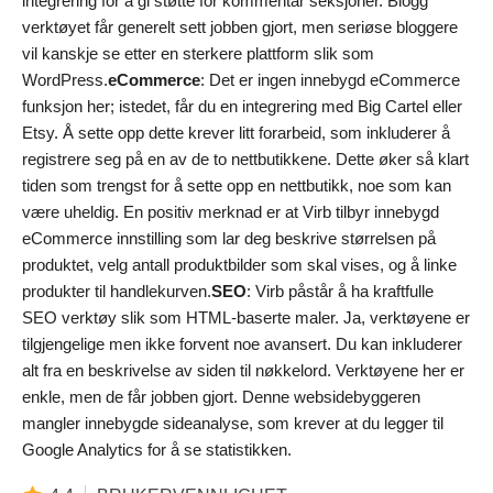
integrering for å gi støtte for kommentar seksjoner. Blogg
verktøyet får generelt sett jobben gjort, men seriøse bloggere
vil kanskje se etter en sterkere plattform slik som
WordPress.
eCommerce
: Det er ingen innebygd eCommerce
funksjon her; istedet, får du en integrering med Big Cartel eller
Etsy. Å sette opp dette krever litt forarbeid, som inkluderer å
registrere seg på en av de to nettbutikkene. Dette øker så klart
tiden som trengst for å sette opp en nettbutikk, noe som kan
være uheldig. En positiv merknad er at Virb tilbyr innebygd
eCommerce innstilling som lar deg beskrive størrelsen på
produktet, velg antall produktbilder som skal vises, og å linke
produkter til handlekurven.
SEO
: Virb påstår å ha kraftfulle
SEO verktøy slik som HTML-baserte maler. Ja, verktøyene er
tilgjengelige men ikke forvent noe avansert. Du kan inkluderer
alt fra en beskrivelse av siden til nøkkelord. Verktøyene her er
enkle, men de får jobben gjort. Denne websidebyggeren
mangler innebygde sideanalyse, som krever at du legger til
Google Analytics for å se statistikken.