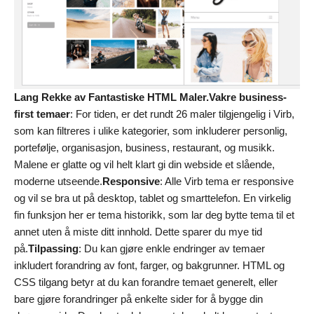
Lang Rekke av Fantastiske HTML Maler.
Vakre business-
first temaer
: For tiden, er det rundt 26 maler tilgjengelig i Virb,
som kan filtreres i ulike kategorier, som inkluderer personlig,
portefølje, organisasjon, business, restaurant, og musikk.
Malene er glatte og vil helt klart gi din webside et slående,
moderne utseende.
Responsive
: Alle Virb tema er responsive
og vil se bra ut på desktop, tablet og smarttelefon. En virkelig
fin funksjon her er tema historikk, som lar deg bytte tema til et
annet uten å miste ditt innhold. Dette sparer du mye tid
på.
Tilpassing
: Du kan gjøre enkle endringer av temaer
inkludert forandring av font, farger, og bakgrunner. HTML og
CSS tilgang betyr at du kan forandre temaet generelt, eller
bare gjøre forandringer på enkelte sider for å bygge din