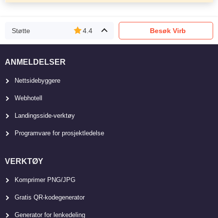
Støtte
4.4
Besøk Virb
ANMELDELSER
Nettsidebyggere
Webhotell
Landingsside-verktøy
Programvare for prosjektledelse
VERKTØY
Komprimer PNG/JPG
Gratis QR-kodegenerator
Generator for lenkedeling