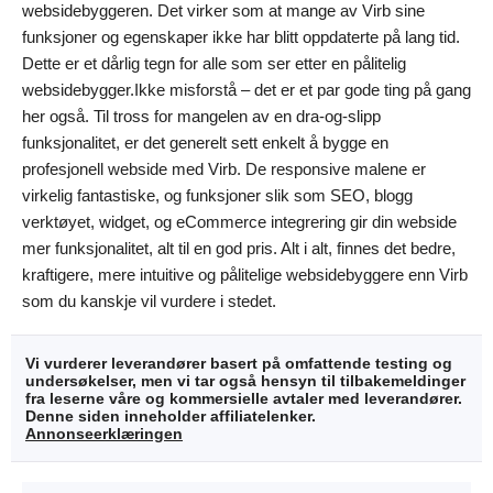
websidebyggeren. Det virker som at mange av Virb sine
funksjoner og egenskaper ikke har blitt oppdaterte på lang tid.
Dette er et dårlig tegn for alle som ser etter en pålitelig
websidebygger.Ikke misforstå – det er et par gode ting på gang
her også. Til tross for mangelen av en dra-og-slipp
funksjonalitet, er det generelt sett enkelt å bygge en
profesjonell webside med Virb. De responsive malene er
virkelig fantastiske, og funksjoner slik som SEO, blogg
verktøyet, widget, og eCommerce integrering gir din webside
mer funksjonalitet, alt til en god pris. Alt i alt, finnes det bedre,
kraftigere, mere intuitive og pålitelige websidebyggere enn Virb
som du kanskje vil vurdere i stedet.
Vi vurderer leverandører basert på omfattende testing og
undersøkelser, men vi tar også hensyn til tilbakemeldinger
fra leserne våre og kommersielle avtaler med leverandører.
Denne siden inneholder affiliatelenker.
Annonseerklæringen