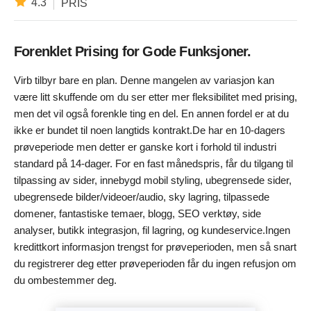
4.3
PRIS
Forenklet Prising for Gode Funksjoner.
Virb tilbyr bare en plan. Denne mangelen av variasjon kan
være litt skuffende om du ser etter mer fleksibilitet med prising,
men det vil også forenkle ting en del. En annen fordel er at du
ikke er bundet til noen langtids kontrakt.De har en 10-dagers
prøveperiode men detter er ganske kort i forhold til industri
standard på 14-dager. For en fast månedspris, får du tilgang til
tilpassing av sider, innebygd mobil styling, ubegrensede sider,
ubegrensede bilder/videoer/audio, sky lagring, tilpassede
domener, fantastiske temaer, blogg, SEO verktøy, side
analyser, butikk integrasjon, fil lagring, og kundeservice.Ingen
kredittkort informasjon trengst for prøveperioden, men så snart
du registrerer deg etter prøveperioden får du ingen refusjon om
du ombestemmer deg.