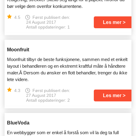
bør velge dem ovenfor konkurrentene.
4.5
Først publisert den:
Les mer
24 August 2017
Antall oppdateringer: 1
Moonfruit
Moonfruit tilbyr de beste funksjonene, sammen med et enkelt
layout i behandleren og en ekstremt kraftful måte å håndtere
maler.Â Dersom du ønsker en flott behandler, trenger du ikke
lete videre.
4.3
Først publisert den:
Les mer
27 August 2017
Antall oppdateringer: 2
BlueVoda
En webbygger som er enkel å forstå som vil la deg ta full