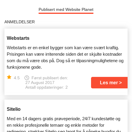
Publisert med Website Planet
ANMELDELSER
Webstarts
Webstarts er en enkel bygger som kan være svært kraftig.
Prisingen kan være irriterende siden det er skjulte kostnader
som du må være obs på. Dog så er tilpasningmulighetene og
funksjonene gode.
4.5
Først publisert den:
Les mer
27 August 2017
Antall oppdateringer: 2
Sitelio
Med en 14 dagers gratis prøveperiode, 24/7 kundestøtte og
en rekke profesjonelle temaer og enkle metoder for
redigering, strekker Sitelio seg langt for å påpeke hvorfor du