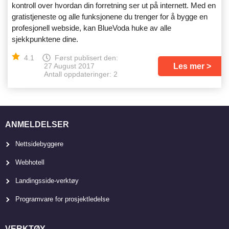
kontroll over hvordan din forretning ser ut på internett. Med en
gratistjeneste og alle funksjonene du trenger for å bygge en
profesjonell webside, kan BlueVoda huke av alle
sjekkpunktene dine.
4.1
Først publisert den:
Les mer
27 August 2017
Antall oppdateringer: 2
ANMELDELSER
Nettsidebyggere
Webhotell
Landingsside-verktøy
Programvare for prosjektledelse
VERKTØY