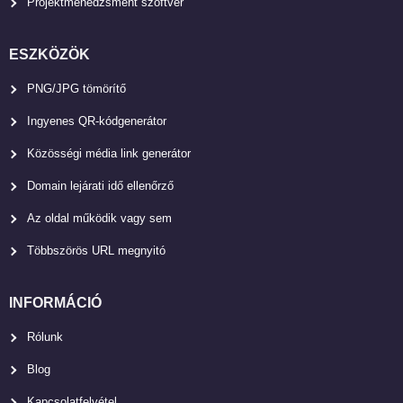
Projektmenedzsment szoftver
ESZKÖZÖK
PNG/JPG tömörítő
Ingyenes QR-kódgenerátor
Közösségi média link generátor
Domain lejárati idő ellenőrző
Az oldal működik vagy sem
Többszörös URL megnyitó
INFORMÁCIÓ
Rólunk
Blog
Kapcsolatfelvétel