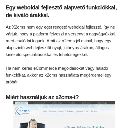
Egy weboldal fejlesztő alapvető funkciókkal,
de kiváló árakkal.
Az X2cms nem egy eget rengető weboldal fejlesztő, így ne
várjuk, hogy a platform felveszi a versenyt a nagyágyúkkal,
mert csalódni fogunk. Amit az x2cms jól csinál, hogy egy
alapszintű web fejlesztőt nyújt, jutányos árakon, átlagos
kinézetű specialitásokkal és lehetőségekkel.
Ha nem keres eCommerce megoldásokat vagy haladó
funkciókat, akkor az x2cms használata megérdemel egy
próbát.
Miért használjuk az x2cms-t?