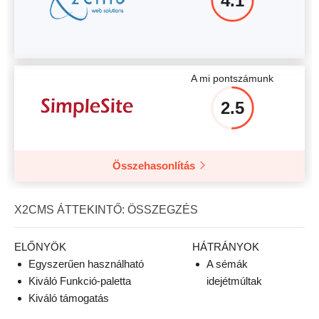
4.1
A mi pontszámunk
2.5
Összehasonlítás
X2CMS ÁTTEKINTŐ: ÖSSZEGZÉS
ELŐNYÖK
HÁTRÁNYOK
Egyszerűen használható
A sémák
Kiváló Funkció-paletta
idejétmúltak
Kiváló támogatás