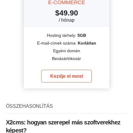
E-COMMERCE
$
49.90
/ hónap
Hosting tárhely:
5GB
E-mail-címek száma:
Korlátlan
Egyéni domén
Bevásárlókosár
Kezdje el most
ÖSSZEHASONLÍTÁS
X2cms: hogyan szerepel más szoftverekhez
képest?