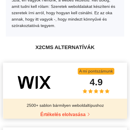
Szia, én vagyok Hendrik, a webes vezetőd. Két dolog,
amit tudni kell rólam: Szeretek weboldalakat készíteni és
szeretek írni arról, hogy hogyan kell csinálni. Ez az oka
annak, hogy itt vagyok -, hogy mindezt könnyűvé és
szórakoztatóvá tegyem.
X2CMS ALTERNATÍVÁK
A mi pontszámunk
4.9
2500+ sablon bármilyen weboldaltípushoz
Értékelés elolvasása