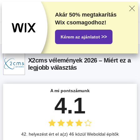
Alapos tesztelés és kutatómunka alapján soroljuk be a beszállítókat, de a
visszajelzéseidet és a szolgáltatókkal való üzleti megállapodásainkat is
figyelembe vesszük. Ez az oldal partnerlinkeket tartalmaz.
Hirdetési
Akár
50%
megtakarítás
nyilatkozat
.
Wix csomagodhoz!
US$
>>
Kérem az ajánlatot
X2cms vélemények 2026 – Miért ez a
legjobb választás
A mi pontszámunk
4.1
42. helyezést ért el a(z) 46 közül Weboldal építők