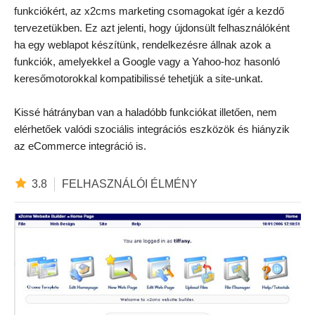
funkciókért, az x2cms marketing csomagokat ígér a kezdő
tervezetükben. Ez azt jelenti, hogy újdonsült felhasználóként
ha egy weblapot készítünk, rendelkezésre állnak azok a
funkciók, amelyekkel a Google vagy a Yahoo-hoz hasonló
keresőmotorokkal kompatibilissé tehetjük a site-unkat.
Kissé hátrányban van a haladóbb funkciókat illetően, nem
elérhetőek valódi szociális integrációs eszközök és hiányzik
az eCommerce integráció is.
3.8
FELHASZNÁLÓI ÉLMÉNY