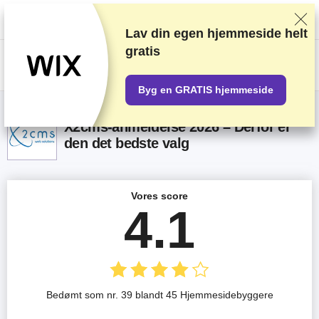
Vi rangerer forhandlere baseret på strenge tests og research, tager også
højde for din feedback og vores kommercielle aftaler med udbydere.
Denne side indeholder affiliate links.
Marketings Offentliggørelse
Lav din egen hjemmeside helt
gratis
US$
Byg en GRATIS hjemmeside
X2cms-anmeldelse 2026 – Derfor er
den det bedste valg
Vores score
4.1
Bedømt som nr. 39 blandt 45 Hjemmesidebyggere