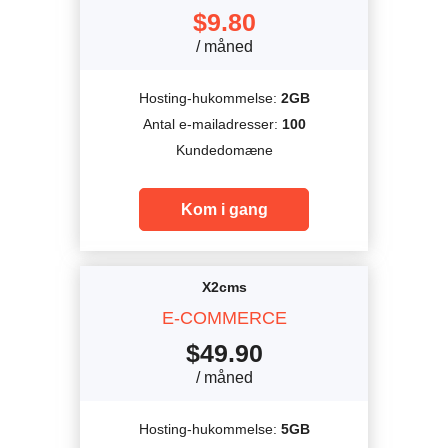
$
9.80
/ måned
Hosting-hukommelse:
2GB
Antal e-mailadresser:
100
Kundedomæne
Kom i gang
X2cms
E-COMMERCE
$
49.90
/ måned
Hosting-hukommelse:
5GB