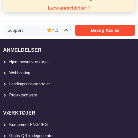
Læs anmeldelse
Support
4.3
Besøg X2cms
ANMELDELSER
Hjemmesideværktøjer
Webhosting
Landingssideværktøjer
Projektsoftware
VÆRKTØJER
Komprimer PNG/JPG
Gratis QR-kodegenerator