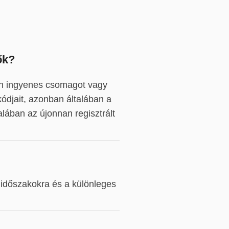
ők?
Ön ingyenes csomagot vagy
ódjait, azonban általában a
lában az újonnan regisztrált
időszakokra és a különleges