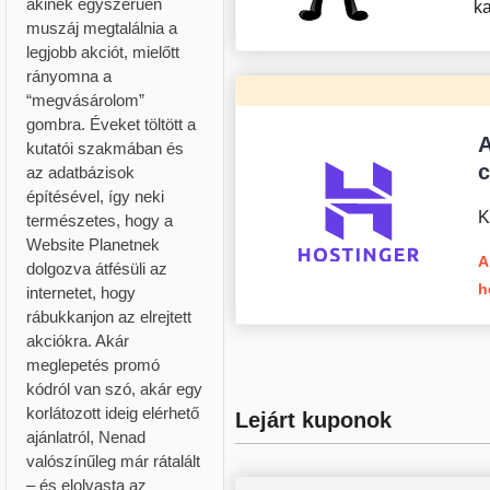
akinek egyszerűen
k
muszáj megtalálnia a
legjobb akciót, mielőtt
rányomna a
“megvásárolom”
gombra. Éveket töltött a
A
kutatói szakmában és
az adatbázisok
építésével, így neki
K
természetes, hogy a
Website Planetnek
A
dolgozva átfésüli az
h
internetet, hogy
rábukkanjon az elrejtett
akciókra. Akár
meglepetés promó
kódról van szó, akár egy
korlátozott ideig elérhető
Lejárt kuponok
ajánlatról, Nenad
valószínűleg már rátalált
– és elolvasta az