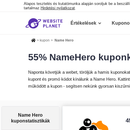
Alapos tesztelés és kutatómunka alapján soroljuk be a beszállí
tartalmaz.
Hirdetési nyilatkozat
.
Értékelések
Kupono
>
kupon
>
Name Hero
55% NameHero kuponkó
Naponta követjük a webet, töröljük a hamis kuponokat 
kupont és promó kódot kínálunk a Name Hero. Kattintso
működött a kupon - segítsen nekünk gyorsan kiszűrni
Name Hero
4
kuponstatisztikák