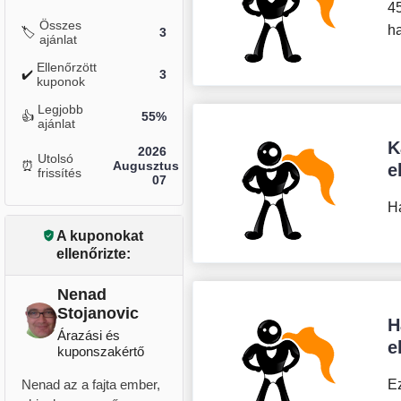
4
Összes
ha
🏷️
3
ajánlat
Ellenőrzött
✔️
3
kuponok
Legjobb
👍
55%
ajánlat
K
2026
Utolsó
⏰
Augusztus
e
frissítés
07
H
A kuponokat
ellenőrizte:
Nenad
Stojanovic
H
Árazási és
e
kuponszakértő
Nenad az a fajta ember,
E