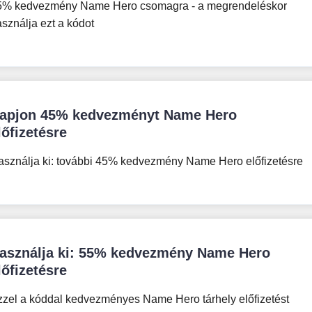
5% kedvezmény Name Hero csomagra - a megrendeléskor
sználja ezt a kódot
apjon 45% kedvezményt Name Hero
lőfizetésre
asználja ki: további 45% kedvezmény Name Hero előfizetésre
asználja ki: 55% kedvezmény Name Hero
lőfizetésre
zzel a kóddal kedvezményes Name Hero tárhely előfizetést