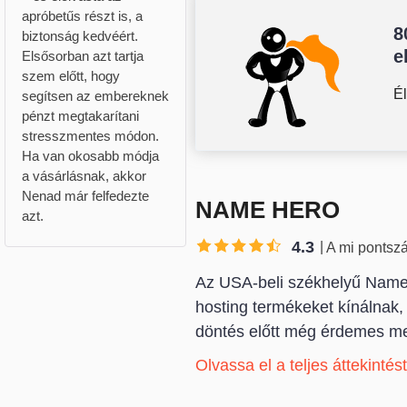
apróbetűs részt is, a
8
biztonság kedvéért.
e
Elsősorban azt tartja
szem előtt, hogy
É
segítsen az embereknek
pénzt megtakarítani
stresszmentes módon.
Ha van okosabb módja
a vásárlásnak, akkor
Nenad már felfedezte
NAME HERO
azt.
4.3
A mi pontsz
Az USA-beli székhelyű NameH
hosting termékeket kínálnak,
döntés előtt még érdemes m
Olvassa el a teljes áttekintés