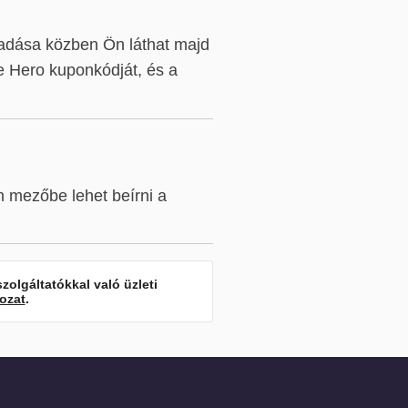
adása közben Ön láthat majd
 Hero kuponkódját, és a
 mezőbe lehet beírni a
zolgáltatókkal való üzleti
kozat
.