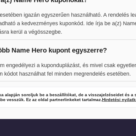
setében igazán egyszerűen használható. A rendelés le
dható a kedvezményes kuponkód. Ide írja be a(z) Name
sra kerül a végösszegbe.
több Name Hero kupont egyszerre?
m engedélyezi a kuponduplázást, és mivel csak egyetlen
n kódot használhat fel minden megrendelés esetében.
 alapján soroljuk be a beszállítókat, de a visszajelzéseidet és a s
e vesszük. Ez az oldal partnerlinkeket tartalmaz.
Hirdetési nyilat