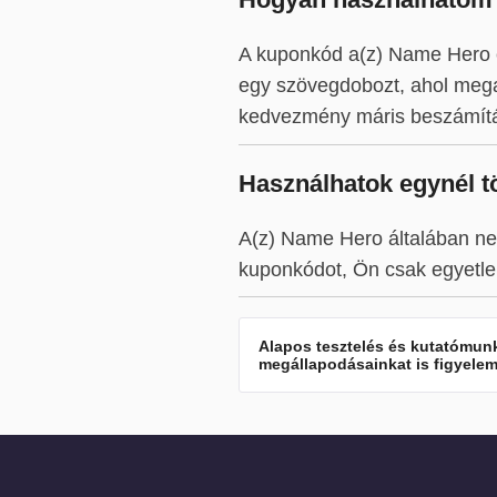
A kuponkód a(z) Name Hero e
egy szövegdobozt, ahol mega
kedvezmény máris beszámítá
Használhatok egynél 
A(z) Name Hero általában ne
kuponkódot, Ön csak egyetle
Alapos tesztelés és kutatómunka
megállapodásainkat is figyelemb