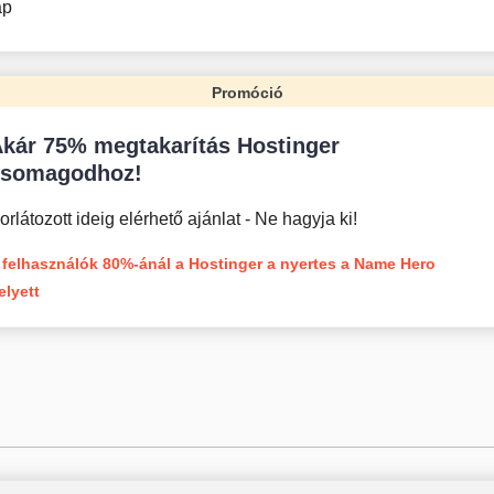
ap
Promóció
kár 75% megtakarítás Hostinger
csomagodhoz!
orlátozott ideig elérhető ajánlat - Ne hagyja ki!
 felhasználók 80%-ánál a Hostinger a nyertes a Name Hero
elyett