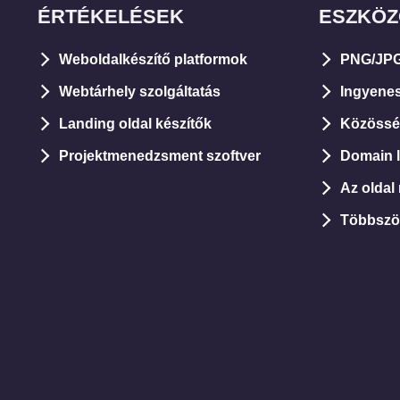
ÉRTÉKELÉSEK
ESZKÖ
Weboldalkészítő platformok
PNG/JPG
Webtárhely szolgáltatás
Ingyene
Landing oldal készítők
Közösség
Projektmenedzsment szoftver
Domain le
Az oldal
Többszö