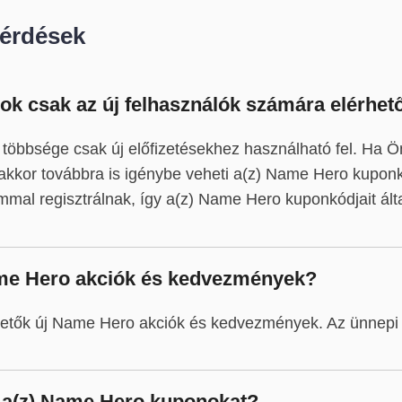
Kérdések
k csak az új felhasználók számára elérhet
többsége csak új előfizetésekhez használható fel. Ha 
 akkor továbbra is igénybe veheti a(z) Name Hero kuponk
mmal regisztrálnak, így a(z) Name Hero kuponkódjait álta
me Hero akciók és kedvezmények?
rhetők új Name Hero akciók és kedvezmények. Az ünnepi 
a(z) Name Hero kuponokat?