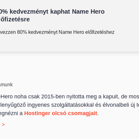
0% kedvezményt kaphat Name Hero
lőfizetésre
lvezzen 80% kedvezményt Name Hero előfizetéshez
ámunk
ero noha csak 2015-ben nyitotta meg a kapuit, de mos
 lenyűgöző ingyenes szolgáltatásokkal és élvonalbeli új 
egnézni a
Hostinger olcsó csomagjait
.
t >