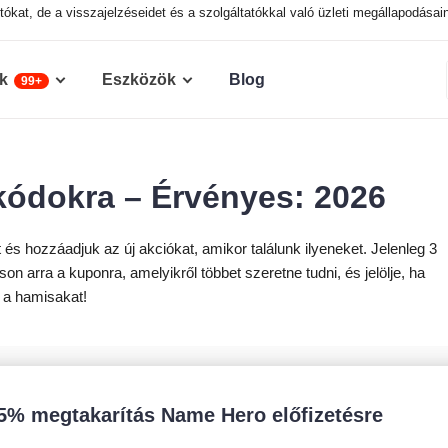
tókat, de a visszajelzéseidet és a szolgáltatókkal való üzleti megállapodásai
k
Eszközök
Blog
99+
dokra – Érvényes: 2026
és hozzáadjuk az új akciókat, amikor találunk ilyeneket. Jelenleg 3
n arra a kuponra, amelyikről többet szeretne tudni, és jelölje, ha
 a hamisakat!
5% megtakarítás Name Hero előfizetésre