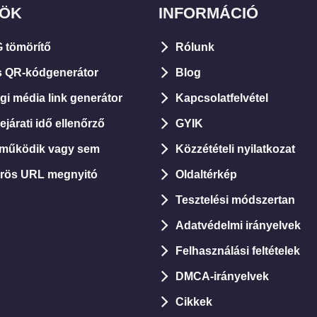
ZÖK
INFORMÁCIÓ
 tömörítő
Rólunk
s QR-kódgenerátor
Blog
i média link generátor
Kapcsolatfelvétel
járati idő ellenőrző
GYIK
 működik vagy sem
Közzétételi nyilatkozat
rös URL megnyitó
Oldaltérkép
Tesztelési módszertan
Adatvédelmi irányelvek
Felhasználási feltételek
DMCA-irányelvek
Cikkek