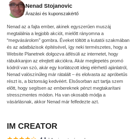
Nenad Stojanovic
Árazási és kuponszakértő
Nenad az a fajta ember, akinek egyszerűen muszáj
megtalálnia a legjobb akciót, mielőtt rányomna a
“megvásárolom” gombra. Éveket töltött a kutatói szakmában
és az adatbázisok építésével, így neki természetes, hogy a
Website Planetnek dolgozva átfésüli az internetet, hogy
rábukkanjon az elrejtett akciókra. Akár meglepetés promó
kódról van szó, akár egy korlátozott ideig elérhető ajánlatról,
Nenad valószínűleg már rátalált – és elolvasta az apróbetűs
részt is, a biztonság kedvéért. Elsősorban azt tartja szem
előtt, hogy segítsen az embereknek pénzt megtakarítani
stresszmentes módon. Ha van okosabb módja a
vásárlásnak, akkor Nenad már felfedezte azt.
IM CREATOR