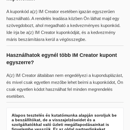
A kuponkód a(z) IM Creator esetében igazán egyszerűen
használható. A rendelés leadása közben Ön láthat majd egy
szövegdobozt, ahol megadható a kedvezményes kuponkód.
Ide írja be a(z) IM Creator kuponkódját, és a kedvezmény
máris beszámításra kerül a végösszegbe.
Használhatok egynél több IM Creator kupont
egyszerre?
A(z) IM Creator általában nem engedélyezi a kuponduplázást,
és mivel csak egyetlen mezőbe lehet beírni a kuponkódot, Ön
csak egyetlen kódot használhat fel minden megrendelés
esetében.
Alapos tesztelés és kutatómunka alapján soroljuk be
a beszállítókat, de a visszajelzéseidet és a
szolgáltatókkal való üzleti megállapodásainkat is
figyelembe vesszük. Ez az oldal partnerlinkeket