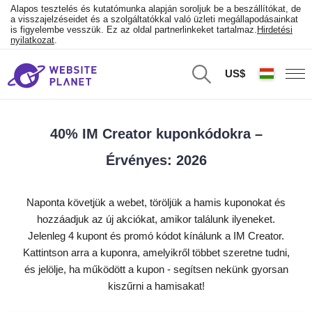
Alapos tesztelés és kutatómunka alapján soroljuk be a beszállítókat, de
a visszajelzéseidet és a szolgáltatókkal való üzleti megállapodásainkat
is figyelembe vesszük. Ez az oldal partnerlinkeket tartalmaz.
Hirdetési
nyilatkozat
.
US$
40% IM Creator kuponkódokra –
Érvényes: 2026
Naponta követjük a webet, töröljük a hamis kuponokat és
hozzáadjuk az új akciókat, amikor találunk ilyeneket.
Jelenleg 4 kupont és promó kódot kínálunk a IM Creator.
Kattintson arra a kuponra, amelyikről többet szeretne tudni,
és jelölje, ha működött a kupon - segítsen nekünk gyorsan
kiszűrni a hamisakat!