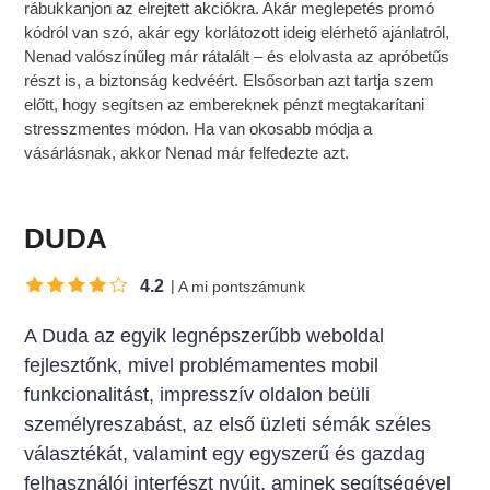
rábukkanjon az elrejtett akciókra. Akár meglepetés promó
kódról van szó, akár egy korlátozott ideig elérhető ajánlatról,
Nenad valószínűleg már rátalált – és elolvasta az apróbetűs
részt is, a biztonság kedvéért. Elsősorban azt tartja szem
előtt, hogy segítsen az embereknek pénzt megtakarítani
stresszmentes módon. Ha van okosabb módja a
vásárlásnak, akkor Nenad már felfedezte azt.
DUDA
4.2
A mi pontszámunk
A Duda az egyik legnépszerűbb weboldal
fejlesztőnk, mivel problémamentes mobil
funkcionalitást, impresszív oldalon beüli
személyreszabást, az első üzleti sémák széles
választékát, valamint egy egyszerű és gazdag
felhasználói interfészt nyújt, aminek segítségével