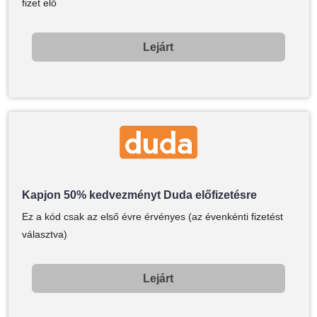
fizet elő
Lejárt
Kapjon 50% kedvezményt Duda előfizetésre
Ez a kód csak az első évre érvényes (az évenkénti fizetést
választva)
Lejárt