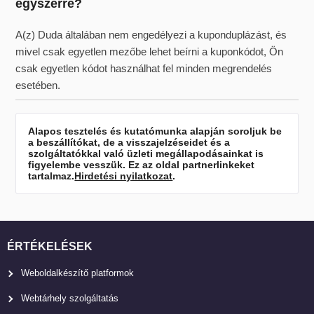
egyszerre?
A(z) Duda általában nem engedélyezi a kuponduplázást, és
mivel csak egyetlen mezőbe lehet beírni a kuponkódot, Ön
csak egyetlen kódot használhat fel minden megrendelés
esetében.
Alapos tesztelés és kutatómunka alapján soroljuk be
a beszállítókat, de a visszajelzéseidet és a
szolgáltatókkal való üzleti megállapodásainkat is
figyelembe vesszük. Ez az oldal partnerlinkeket
tartalmaz.
Hirdetési nyilatkozat
.
ÉRTÉKELÉSEK
Weboldalkészítő platformok
Webtárhely szolgáltatás