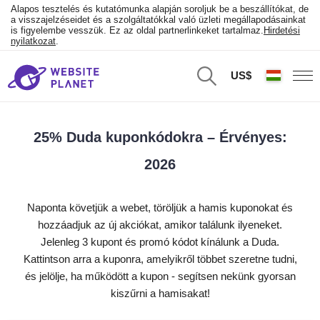
Alapos tesztelés és kutatómunka alapján soroljuk be a beszállítókat, de
a visszajelzéseidet és a szolgáltatókkal való üzleti megállapodásainkat
is figyelembe vesszük. Ez az oldal partnerlinkeket tartalmaz.
Hirdetési
nyilatkozat
.
US$
25% Duda kuponkódokra – Érvényes:
2026
Naponta követjük a webet, töröljük a hamis kuponokat és
hozzáadjuk az új akciókat, amikor találunk ilyeneket.
Jelenleg 3 kupont és promó kódot kínálunk a Duda.
Kattintson arra a kuponra, amelyikről többet szeretne tudni,
és jelölje, ha működött a kupon - segítsen nekünk gyorsan
kiszűrni a hamisakat!