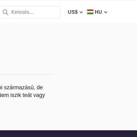
US$
HU
oni származású, de
Nem iszik teát vagy