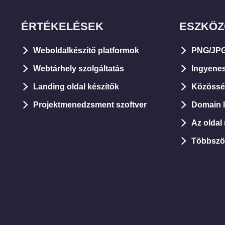
ÉRTÉKELÉSEK
ESZKÖ
Weboldalkészítő platformok
PNG/JPG
Webtárhely szolgáltatás
Ingyene
Landing oldal készítők
Közösség
Projektmenedzsment szoftver
Domain le
Az oldal
Többszö