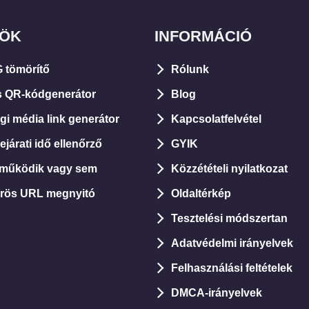
ZÖK
INFORMÁCIÓ
 tömörítő
Rólunk
s QR-kódgenerátor
Blog
i média link generátor
Kapcsolatfelvétel
járati idő ellenőrző
GYIK
 működik vagy sem
Közzétételi nyilatkozat
rös URL megnyitó
Oldaltérkép
Tesztelési módszertan
Adatvédelmi irányelvek
Felhasználási feltételek
DMCA-irányelvek