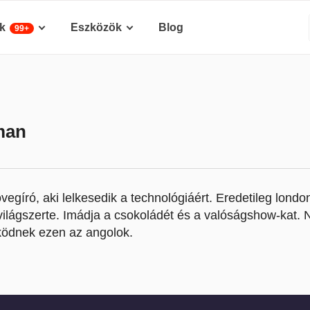
k
Eszközök
Blog
99+
man
övegíró, aki lelkesedik a technológiáért. Eredetileg lond
világszerte. Imádja a csokoládét és a valóságshow-kat. 
ködnek ezen az angolok.