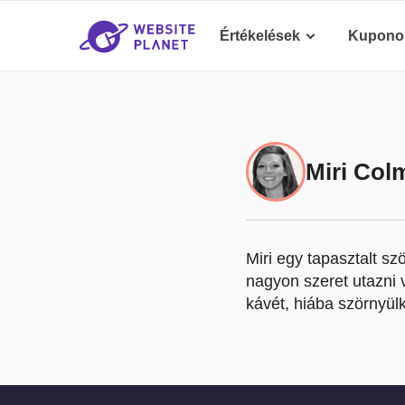
Értékelések
Kupono
Miri Col
Miri egy tapasztalt sz
nagyon szeret utazni 
kávét, hiába szörnyül