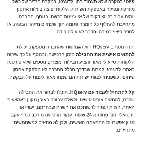
פיצוי
במקרה שלא תעמוד בהן. לדוגמא, במקרה הנדיר של כשל
מערכת ונפילה באספקת השירות, הלקוח יפוצה בעלות אחסון
יומית עבור כל 30 דקות של אי-זמינות ברשת. בנוסף, החברה
מתחייבת להחליף כל חומרה פגומה תוך שעתיים מזיהוי הבעיה, או
לספק פיצוי במידה והדבר לא עולה בידה.
יתרון נוסף ב-HQserv הוא הגמישות שהחברה מספקת. יכולתי
להתאים אישית את החבילה
בזמן הרכישה, ובנוסף על כך שירות
הלקוחות סייע לי מאוד והציע חבילות ומוצרים נוספים שלא פורסמו
באתר. לדוגמא, למרות שבדרך הכלל החברה לא מספקת אחסון
שיתופי, כשפניתי לצוות ישירות הם שמחו מאוד לענות על הבקשה.
קל להתחיל לעבוד עם HQserv
. תוכלו לבחור את החבילה
שלכם, להתאים אותה אישית, ולשלם עבורה באופן מקוון באמצעות
האתר. הצוות יעמיד לרשותכם את השרת שבחרתם, יעודי או
וירטואלי, תוך פחות מ-24 שעות. עמוד הרכישה מורכב למדי עקב
מגוון אפשרויות ההתאמה האישית, ולכן לא מתאים למשתמשים
מתחילים.