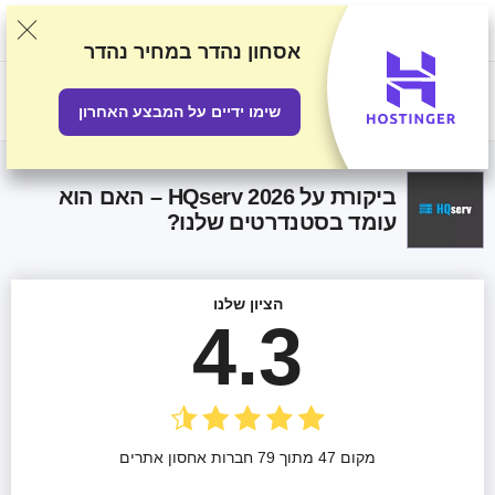
אנו מדרגים ספקים על סמך בדיקות ומחקר קפדניים, אך גם לוקחים בחשבון את
המשוב שלכם ואת ההסכמים המסחריים שיש לנו עם ספקים. עמוד זה מכיל
קישורים לשותפים.
גילוי נאות פרסומי
אסחון נהדר
במחיר נהדר
US$
שימו ידיים על המבצע האחרון
ביקורת על HQserv 2026 – האם הוא
עומד בסטנדרטים שלנו?
הציון שלנו
4.3
מקום 47 מתוך 79 חברות אחסון אתרים