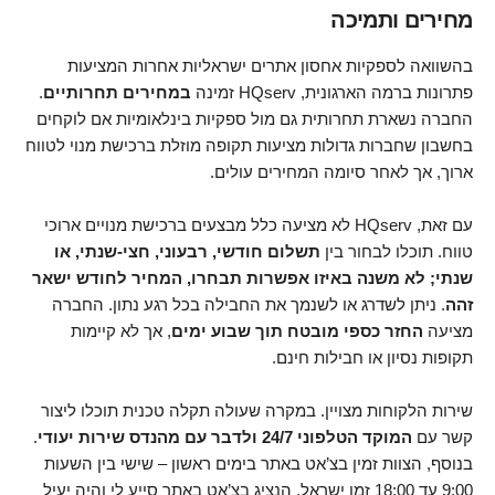
מחירים ותמיכה
בהשוואה לספקיות אחסון אתרים ישראליות אחרות המציעות
פתרונות ברמה הארגונית, HQserv זמינה
במחירים תחרותיים
.
החברה נשארת תחרותית גם מול ספקיות בינלאומיות אם לוקחים
בחשבון שחברות גדולות מציעות תקופה מוזלת ברכישת מנוי לטווח
ארוך, אך לאחר סיומה המחירים עולים.
עם זאת, HQserv לא מציעה כלל מבצעים ברכישת מנויים ארוכי
טווח. תוכלו לבחור בין
תשלום חודשי, רבעוני, חצי-שנתי, או
שנתי; לא משנה באיזו אפשרות תבחרו, המחיר לחודש ישאר
זהה
. ניתן לשדרג או לשנמך את החבילה בכל רגע נתון. החברה
מציעה
החזר כספי מובטח תוך שבוע ימים
, אך לא קיימות
תקופות נסיון או חבילות חינם.
שירות הלקוחות מצויין. במקרה שעולה תקלה טכנית תוכלו ליצור
קשר עם
המוקד הטלפוני 24/7 ולדבר עם מהנדס שירות יעודי
.
בנוסף, הצוות זמין בצ’אט באתר בימים ראשון – שישי בין השעות
9:00 עד 18:00 זמן ישראל. הנציג בצ’אט באתר סייע לי והיה יעיל