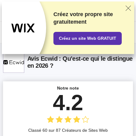
Nous classons nos produits sur la base de tests et de recherches
rigoureux, mais nous tenons également compte de vos commentaires et
des accords commerciaux conclus avec les fournisseurs. Cette page
Créez votre propre site
contient des liens d'affiliation.
Information sur la publicité
.
gratuitement
US$
Créez un site Web GRATUIT
Avis Ecwid : Qu’est-ce qui le distingue
en 2026 ?
Notre note
4.2
Classé 60 sur 87 Créateurs de Sites Web