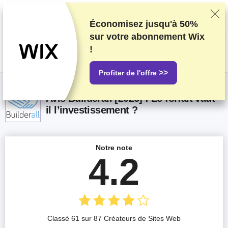
Nous classons nos produits sur la base de tests et de recherches
rigoureux, mais nous tenons également compte de vos commentaires et
des accords commerciaux conclus avec les fournisseurs. Cette page
Économisez jusqu'à
50%
contient des liens d'affiliation.
Information sur la publicité
.
sur votre abonnement Wix
!
US$
>>
Profiter de l'offre
Avis Builderall [2026] : Le forfait vaut-
il l’investissement ?
Notre note
4.2
Classé 61 sur 87 Créateurs de Sites Web