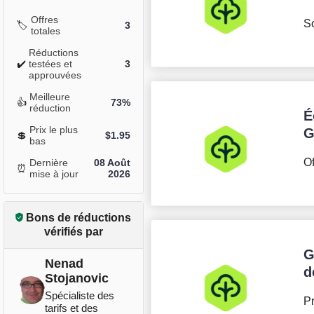
Offres
So
🏷️
3
totales
Réductions
✔️
testées et
3
approuvées
Meilleure
👍
73%
réduction
É
Prix le plus
G
💲
$
1.95
bas
Of
Dernière
08 Août
⏰
mise à jour
2026
Bons de réductions
vérifiés par
G
Nenad
d
Stojanovic
Spécialiste des
Pr
tarifs et des