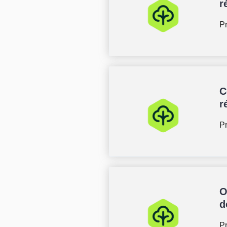
r
Pr
C
r
Pr
O
d
P