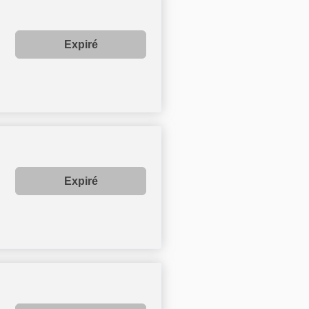
Expiré
Expiré