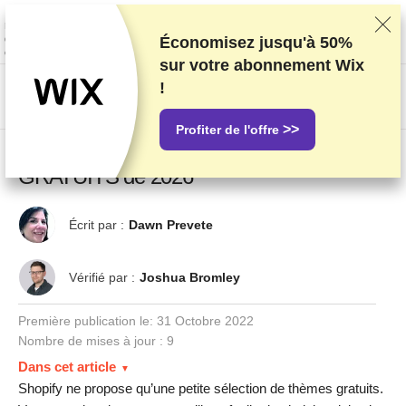
Nous classons nos produits sur la base de tests et de recherches
rigoureux, mais nous tenons également compte de vos commentaires et
des accords commerciaux conclus avec les fournisseurs. Cette page
Économisez jusqu'à
50%
contient des liens d'affiliation.
Information sur la publicité
.
sur votre abonnement Wix
!
US$
>>
Profiter de l'offre
Les 8 meilleurs thèmes Shopify
GRATUITS de 2026
Écrit par :
Dawn Prevete
Vérifié par :
Joshua Bromley
Première publication le:
31 Octobre 2022
Nombre de mises à jour : 9
Dans cet article
Shopify ne propose qu’une petite sélection de thèmes gratuits.