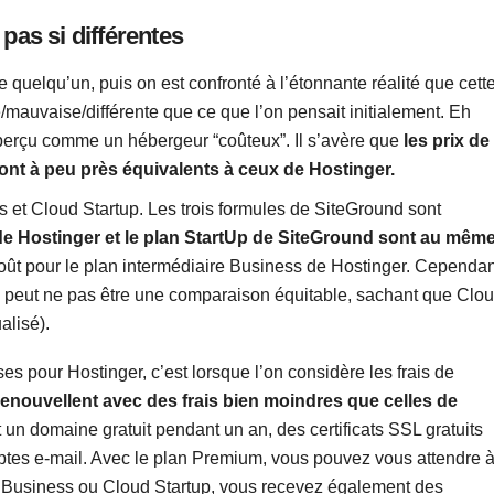
pas si différentes
 quelqu’un, puis on est confronté à l’étonnante réalité que cett
auvaise/différente que ce que l’on pensait initialement. Eh
 perçu comme un hébergeur “coûteux”. Il s’avère que
les prix de
nt à peu près équivalents à ceux de Hostinger.
s et Cloud Startup. Les trois formules de SiteGround sont
e Hostinger et le plan StartUp de SiteGround sont au mêm
coût pour le plan intermédiaire Business de Hostinger. Cependan
 peut ne pas être une comparaison équitable, sachant que Clo
alisé).
 pour Hostinger, c’est lorsque l’on considère les frais de
enouvellent avec des frais bien moindres que celles de
 un domaine gratuit pendant un an, des certificats SSL gratuits
mptes e-mail. Avec le plan Premium, vous pouvez vous attendre 
Business ou Cloud Startup, vous recevez également des