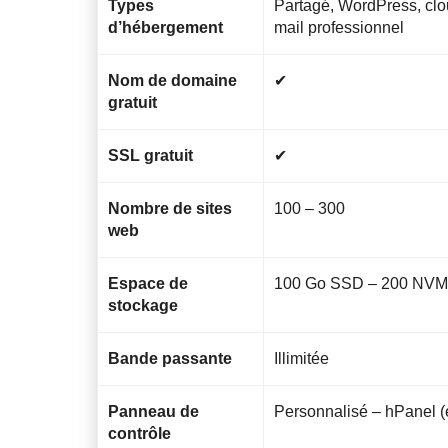
Types
Partagé, WordPress, clo
d’hébergement
mail professionnel
Nom de domaine
✔
gratuit
SSL gratuit
✔
Nombre de sites
100 – 300
web
Espace de
100 Go SSD – 200 NV
stockage
Bande passante
Illimitée
Panneau de
Personnalisé – hPanel (
contrôle