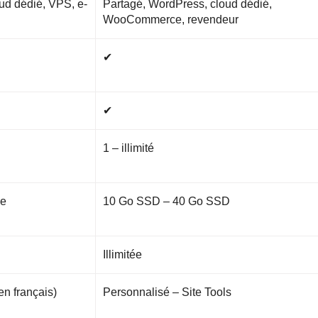
ud dédié, VPS, e-
Partagé, WordPress, cloud dédié,
WooCommerce, revendeur
✔
✔
1 – illimité
Me
10 Go SSD – 40 Go SSD
Illimitée
en français)
Personnalisé – Site Tools