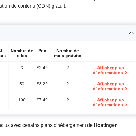
ution de contenu (CDN) gratuit.
SL
Nombre de
Prix
Nombre de
tuit
sites
mois gratuits
+
3
$
2.49
2
Afficher plus
d'informations
+
50
$
3.29
2
Afficher plus
d'informations
+
100
$
7.49
2
Afficher plus
d'informations
nclus avec certains plans d'hébergement de
Hostinger