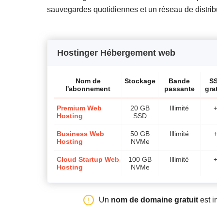
sauvegardes quotidiennes et un réseau de distrib
Hostinger Hébergement web
Nom de
Stockage
Bande
S
l'abonnement
passante
gra
Premium Web
20 GB
Illimité
Hosting
SSD
Business Web
50 GB
Illimité
Hosting
NVMe
Cloud Startup Web
100 GB
Illimité
Hosting
NVMe
Un
nom de domaine gratuit
est i