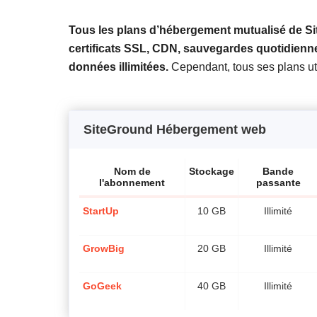
Tous les plans d’hébergement mutualisé de Sit
certificats SSL, CDN, sauvegardes quotidiennes,
données illimitées.
Cependant, tous ses plans u
SiteGround Hébergement web
Nom de
Stockage
Bande
l'abonnement
passante
StartUp
10 GB
Illimité
GrowBig
20 GB
Illimité
GoGeek
40 GB
Illimité