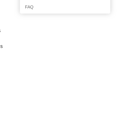
FAQ
s
ns