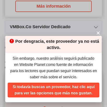
Más información
VMBox.Co Servidor Dedicado
Nombre del plan
Intel® Xeon™ E3-1270v2
Por desgracia, este proveedor ya no está
Almacenamiento
1000 GB
activo.
COMPARACIÓN
CPU
4 x 3.50GHz
Sin embargo, nuestro análisis seguirá publicado
¿Cómo se compara VMBox.Co con sus
en Website Planet como fuente de información
RAM
16 GB
competidores?
para los lectores que puedan seguir interesados en
Precio
$
120
saber más sobre el servicio.
Nuestra puntuación
Si todavía buscas un proveedor, haz clic aquí
4.9
para ver las opciones que más nos gustan.
Más información