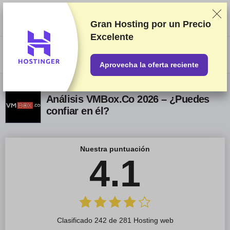
Clasificamos los servicios a partir de pruebas y análisis exhaustivos,
aunque también tenemos en cuenta tus opiniones y nuestros acuerdos
comerciales con los proveedores. Esta página contiene enlaces de
Gran Hosting por un
Precio
afiliados.
Información acerca de la publicidad
Excelente
US$
Aprovecha la oferta reciente
Análisis VMBox.Co 2026 – ¿Puedes
confiar en él?
Nuestra puntuación
4.1
Clasificado 242 de 281 Hosting web