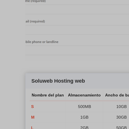
Soluweb Hosting web
Nombre del plan
Almacenamiento
Ancho de b
S
500MB
10GB
M
1GB
30GB
L
2GB
50GB