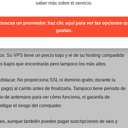
saber más sobre el servicio.
te ya que la empresa ofrece servicios de desarrollo web.
 principal, creando una base de datos MySQL y conectándola a
 buscas un proveedor, haz clic aquí para ver las opciones 
gustan.
os. Su VPS tiene un precio bajo y el de su hosting compartido
s bajos que encontrarás pero tampoco los más altos.
dstacar. No proporciona SSL ni dominio gratis; durante la
ago) al carrito antes de finalizarla. Tampoco tiene periodo de
cio de antemano para ver cómo funciona, ni garantía de
tigar el riesgo del comrpador.
ses, aunque también puedes pagar suscripciones de seis y