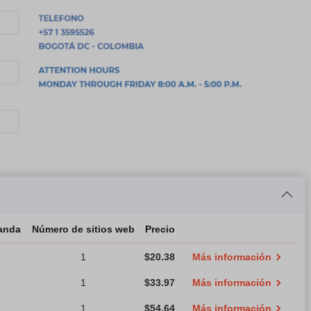
anda
Número de sitios web
Precio
1
$
20.38
Más información
1
$
33.97
Más información
1
$
54.64
Más información