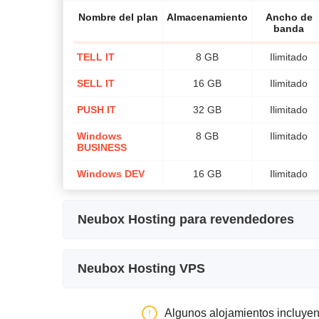
Nombre del plan
Almacenamiento
Ancho de
banda
TELL IT
8 GB
Ilimitado
SELL IT
16 GB
Ilimitado
PUSH IT
32 GB
Ilimitado
Windows
8 GB
Ilimitado
BUSINESS
Windows DEV
16 GB
Ilimitado
Neubox Hosting para revendedores
Nombre del plan
Almacenamiento
Ancho de b
Neubox Hosting VPS
PLUS
24 GB
Ilimitado
Nombre del plan
Almacenamiento
Ancho
PREMIUM
48 GB
Ilimitado
Algunos alojamientos incluye