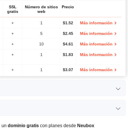
SSL
Número de sitios
Precio
gratis
web
+
1
$
1.52
Más información
+
5
$
2.45
Más información
+
10
$
4.61
Más información
+
1
$
1.83
Más información
+
1
$
3.07
Más información
anda
Número de sitios web
Precio
100
$
6.16
Más información
 de banda
CPU
RAM
Precio
250
$
12.04
Más información
n un
dominio gratis
con planes desde
Neubox