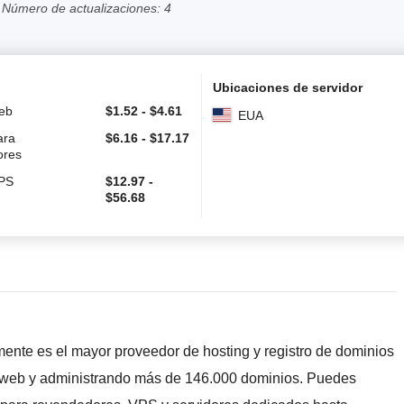
Número de actualizaciones: 4
Ubicaciones de servidor
eb
$
1.52
-
$
4.61
EUA
ara
$
6.16
-
$
17.17
ores
VPS
$
12.97
-
$
56.68
ente es el mayor proveedor de hosting y registro de dominios
s web y administrando más de 146.000 dominios. Puedes