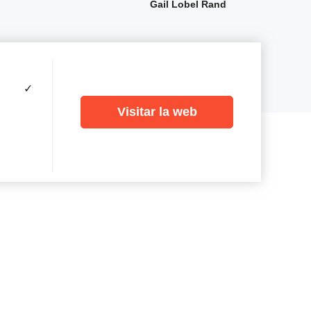
Gail Lobel Rand
✓
Visitar la web