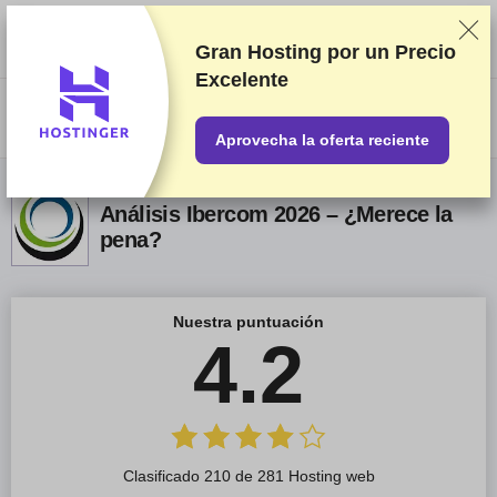
Clasificamos los servicios a partir de pruebas y análisis exhaustivos,
aunque también tenemos en cuenta tus opiniones y nuestros acuerdos
comerciales con los proveedores. Esta página contiene enlaces de
Gran Hosting por un
Precio
afiliados.
Información acerca de la publicidad
Excelente
US$
Aprovecha la oferta reciente
Análisis Ibercom 2026 – ¿Merece la
pena?
Nuestra puntuación
4.2
Clasificado 210 de 281 Hosting web