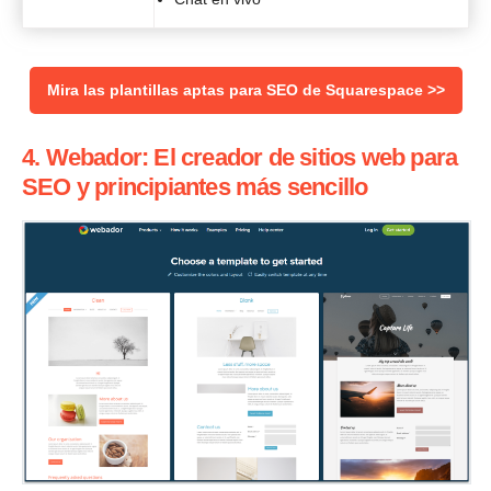
Mira las plantillas aptas para SEO de Squarespace >>
4. Webador: El creador de sitios web para
SEO y principiantes más sencillo