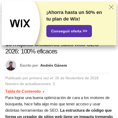
Clasificamos los servicios a partir de pruebas y análisis exhaustivos,
aunque también tenemos en cuenta tus opiniones y nuestros acuerdos
comerciales con los proveedores. Esta página contiene enlaces de
¡Ahorra hasta un
50%
en
afiliados.
Información acerca de la publicidad
tu plan de Wix!
US$
>>
Conseguir oferta
10 mejores creadores sitios web SEO
2026: 100% eficaces
Escrito por:
Andrés Gánem
Publicado por primera vez el:
26 de Noviembre de 2018
Número de actualizaciones: 3
Tabla de Contenido
Para lograr una buena optimización de cara a los motores de
búsqueda, hace falta algo más que tener acceso y usar
distintas herramientas de SEO.
La estructura de código que
forma un creador de sitios web tiene un impacto tremendo