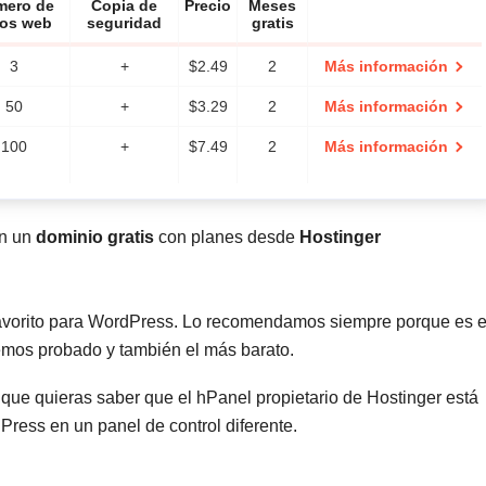
mero de
Copia de
Precio
Meses
ios web
seguridad
gratis
3
+
$
2.49
2
Más información
50
+
$
3.29
2
Más información
100
+
$
7.49
2
Más información
en un
dominio gratis
con planes desde
Hostinger
favorito para WordPress. Lo recomendamos siempre porque es e
emos probado y también el más barato.
 que quieras saber que el hPanel propietario de Hostinger está
Press en un panel de control diferente.