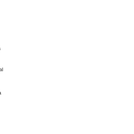
a
al
a