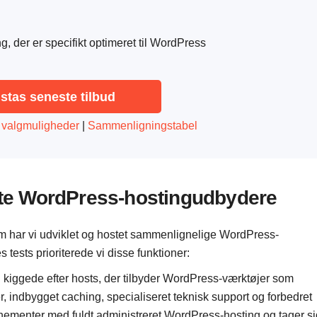
der er specifikt optimeret til WordPress
nstas seneste tilbud
re valgmuligheder
|
Sammenligningstabel
edste WordPress-hostingudbydere
m har vi udviklet og hostet sammenlignelige WordPress-
ests prioriterede vi disse funktioner:
 kiggede efter hosts, der tilbyder WordPress-værktøjer som
 indbygget caching, specialiseret teknisk support og forbedret
nnementer med fuldt administreret WordPress-hosting og tager si