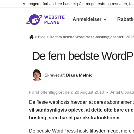
Vi rangerer forhandlere baseret på strenge tests og research, ta
Anmeldelser
Rabatk
>
Blog
>
De fem bedste WordPress-hostingtjenester i 202
De fem bedste WordPre
Skrevet af:
Diana Melnic
Først offentliggjort den:
28 August 2018
Antal Opdate
De fleste webhosts hævder, at deres abonnementer 
vil sandsynligvis opleve, at dette ofte bare er 
hosting, som har et par ekstrafunktioner.
De bedste WordPress-hosts tilbyder meget mere end 