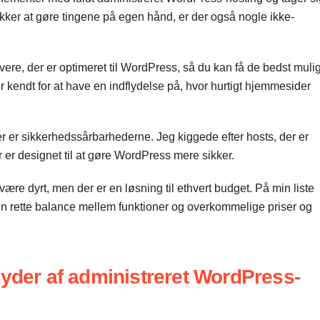
rækker at gøre tingene på egen hånd, er der også nogle ikke-
ere, der er optimeret til WordPress, så du kan få de bedst muli
kendt for at have en indflydelse på, hvor hurtigt hjemmesider
r er sikkerhedssårbarhederne. Jeg kiggede efter hosts, der er
r er designet til at gøre WordPress mere sikker.
re dyrt, men der er en løsning til ethvert budget. På min liste
den rette balance mellem funktioner og overkommelige priser og
byder af administreret WordPress-