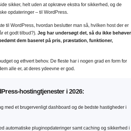
e sikker, helt uden at opkræve ekstra for sikkerhed, og de
iske opdateringer – til WordPress.
 til WordPress, hvordan beslutter man så, hvilken host der er
r et godt tilbud?).
Jeg har undersøgt det, så du ikke behøver
 bedømt dem baseret på pris, præstation, funktioner,
 budget og ethvert behov. De fleste har i nogen grad en form for
em alle er, at deres ydeevne er god.
Press-hostingtjenester i 2026:
ng med et brugervenligt dashboard og de bedste hastigheder i
d automatiske pluginopdateringer samt caching og sikkerhed i