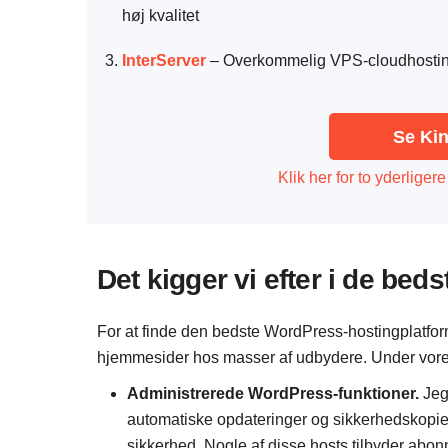
høj kvalitet
InterServer
– Overkommelig VPS-cloudhosting, 
‌Se Ki
Klik her for to yderlige
Det kigger vi efter i de b
For at finde den bedste WordPress-hostingplatfor
hjemmesider hos masser af udbydere. Under vores t
Administrerede WordPress-funktioner.
Jeg
automatiske opdateringer og sikkerhedskopier,
sikkerhed. Nogle af disse hosts tilbyder abo