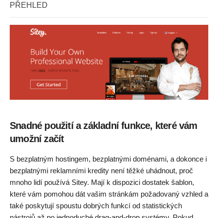
PŘEHLED
Snadné použití a základní funkce, které vám
umožní začít
S bezplatným hostingem, bezplatnými doménami, a dokonce i
bezplatnými reklamními kredity není těžké uhádnout, proč
mnoho lidí používá Sitey. Mají k dispozici dostatek šablon,
které vám pomohou dát vašim stránkám požadovaný vzhled a
také poskytují spoustu dobrých funkcí od statistických
nástrojů až po jednoduché drag-and-drop systémy. Pokud