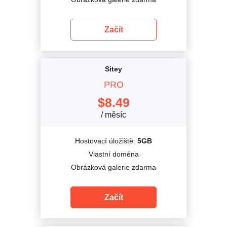
Začít
Sitey
PRO
$
8.49
/ měsíc
Hostovací úložiště:
5GB
Vlastní doména
Obrázková galerie zdarma
Začít