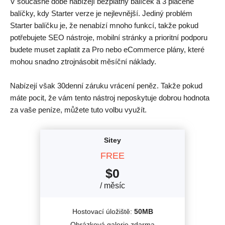
V současné době nabízejí bezplatný balíček a 3 placené
balíčky, kdy Starter verze je nejlevnější. Jediný problém
Starter balíčku je, že nenabízí mnoho funkcí, takže pokud
potřebujete SEO nástroje, mobilní stránky a prioritní podporu
budete muset zaplatit za Pro nebo eCommerce plány, které
mohou snadno ztrojnásobit měsíční náklady.
Nabízejí však 30denní záruku vrácení peněz. Takže pokud
máte pocit, že vám tento nástroj neposkytuje dobrou hodnota
za vaše peníze, můžete tuto volbu využít.
Sitey
FREE
$
0
/ měsíc
Hostovací úložiště:
50MB
Obrázková galerie zdarma