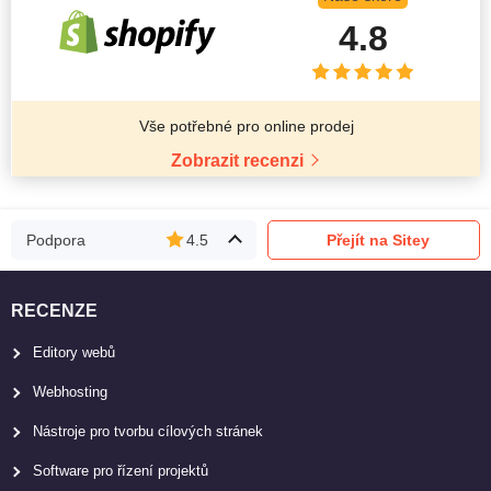
4.8
Vše potřebné pro online prodej
Zobrazit recenzi
Podpora
4.5
Přejít na Sitey
RECENZE
Editory webů
Webhosting
Nástroje pro tvorbu cílových stránek
Software pro řízení projektů