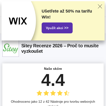
Poskytovatele hodnotíme na základě důkladného testování a průzkumu,
ale také s ohledem na vaši zpětnou vazbu a naše obchodní dohody s
poskytovateli. Tato stránka obsahuje partnerské odkazy.
Prohlášení o
Ušetřete až
50%
na tarifu
inzerci
Wix!
US$
>>
Využít akci
Sitey Recenze 2026 – Proč to musíte
vyzkoušet
Naše skóre
4.4
Ohodnoceno jako 12 z 42 Nástroje pro tvorbu webových