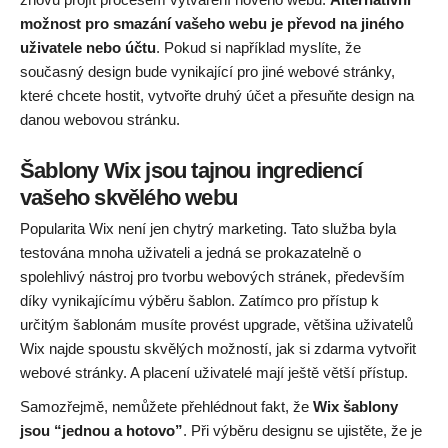
možnost pro smazání vašeho webu je převod na jiného
uživatele nebo účtu
. Pokud si například myslíte, že
současný design bude vynikající pro jiné webové stránky,
které chcete hostit, vytvořte druhý účet a přesuňte design na
danou webovou stránku.
Šablony Wix jsou tajnou ingrediencí
vašeho skvělého webu
Popularita Wix není jen chytrý marketing. Tato služba byla
testována mnoha uživateli a jedná se prokazatelně o
spolehlivý nástroj pro tvorbu webových stránek, především
díky vynikajícímu výběru šablon. Zatímco pro přístup k
určitým šablonám musíte provést upgrade, většina uživatelů
Wix najde spoustu skvělých možností, jak si zdarma vytvořit
webové stránky. A placení uživatelé mají ještě větší přístup.
Samozřejmě, nemůžete přehlédnout fakt, že
Wix šablony
jsou “jednou a hotovo”
. Při výběru designu se ujistěte, že je