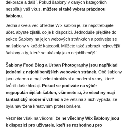
dekorace a další. Pokud šablony v daných kategoriích
nesplňují váš vkus,
můžete si také vybrat prázdnou
šablonu
.
Jedna skvělá věc ohledně Wix šablon je, že nepotřebujete
účet, abyste zjistili, co je k dispozici. Jednoduše přejděte do
sekce Šablony na jejich webových stránkách a podívejte se
na šablony v každé kategorii. Můžete také zobrazit nejnovější
šablony a ty, které se ukázaly jako nejoblíbenější.
Šablony Food Blog a Urban Photography jsou například
jedněmi z nejoblíbenějších webových stránek
. Obě šablony
jsou zdarma a mají velmi atraktivní a moderní vzory, které
tvůrčí duše hledají.
Pokud se podíváte na výběr
nejpopulárnějších šablon, všimnete si, že všechny mají
fantastický moderní vzhled
a že většina z nich vypadá, že
byla navržena kreativním profesionálem.
Vezměte však na vědomí, že
ne všechny Wix šablony jsou
k dispozici pro uživatele, kteří se rozhodnou pro