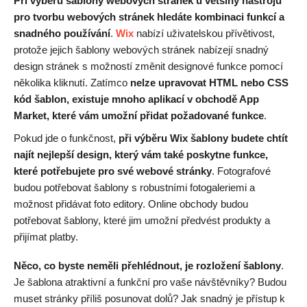
Při výběru šablony webových stránek u většiny nástrojů
pro tvorbu webových stránek hledáte kombinaci funkcí a
snadného používání
.
Wix
nabízí uživatelskou přívětivost,
protože jejich šablony webových stránek nabízejí snadný
design stránek s možností změnit designové funkce pomocí
několika kliknutí. Zatímco
nelze upravovat HTML nebo CSS
kód šablon, existuje mnoho aplikací v obchodě App
Market, které vám umožní přidat požadované funkce
.
Pokud jde o funkčnost,
při výběru Wix šablony budete chtít
najít nejlepší design, který vám také poskytne funkce,
které potřebujete pro své webové stránky
. Fotografové
budou potřebovat šablony s robustními fotogaleriemi a
možnost přidávat foto editory. Online obchody budou
potřebovat šablony, které jim umožní předvést produkty a
přijímat platby.
Něco, co byste neměli přehlédnout, je rozložení šablony
.
Je šablona atraktivní a funkční pro vaše návštěvníky? Budou
muset stránky příliš posunovat dolů? Jak snadný je přístup k