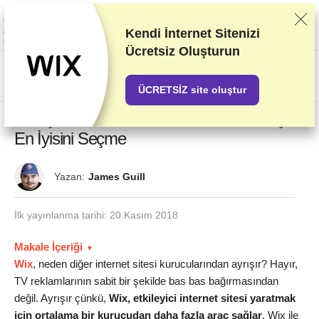
Sağlayıcıları titizlikle gerçekleştirdiğimiz test ve araştırmaları baz alarak
sıralandırıyoruz. Sıralama konusunda sağlayıcılarla olan ticari
anlaşmalarımızı da dikkate alıyoruz. Bu sayfada ortaklık yapılan
Kendi İnternet Sitenizi
sağlayıcıların bağlantıları içeriyor.
Reklam Açıklamaları
Ücretsiz Oluşturun
US$
ÜCRETSİZ site oluştur
Wix Şablon Temaları – İnternet Siteniz için
En İyisini Seçme
Yazan:
James Guill
İlk yayınlanma tarihi:
20 Kasım 2018
Makale İçeriği
Wix
, neden diğer internet sitesi kurucularından ayrışır? Hayır,
TV reklamlarının sabit bir şekilde bas bas bağırmasından
değil. Ayrışır çünkü,
Wix, etkileyici internet sitesi yaratmak
için ortalama bir kurucudan daha fazla araç sağlar
. Wix ile