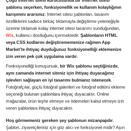
Çoğu internet sitesi kurucusunda bir internet sitesi
şablonu seçerken, fonksiyonellik ve kullanım kolaylığının
karışımını ararsınız
. İnternet sitesi şablonları, tasarım
özelliklerini sadece birkaç tıklamayla değiştirme yeteneğiyle
üzerine tıklamalı kolay internet sitesi tasarımı sunduğundan,
Wix
, kullanıcı dostluğunu içermektedir.
Şablonların HTML
veya CSS kodlarını değiştirememenize rağmen App
Market’te ihtiyaç duyduğunuz fonksiyonelliği eklemenize
izin veren pek çok uygulama vardır
.
Fonksiyonelliği konuşursak,
bir Wix şablonu seçtiğinizde,
aynı zamanda internet siteniz için ihtiyaç duyacağınız
işlevleri sağlayan en iyi tasarımı bulmanız istenecek
.
Fotoğrafçılar, güçlü fotoğraf galerileri ve fotoğraf editörü ekleme
seçeneği bulunan şablonlara ihtiyaç duyacaktır. Online
mağazalar, ürün teşhir etmeye ve ödemeleri kabul etmeye izin
veren şablonlara ihtiyaç duyacaktır.
Hoş görmemeniz gereken şey şablonun mizanpajıdır
.
Şablon, ziyaretçileriniz için göz alıcı ve fonksiyonel midir? Aşırı