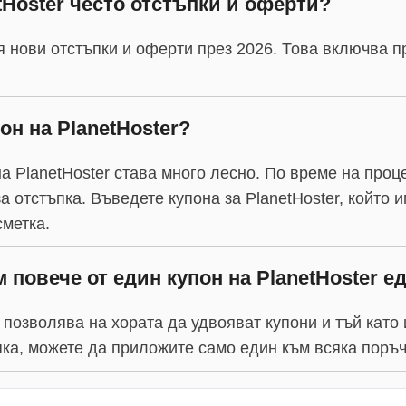
tHoster често отстъпки и оферти?
вя нови отстъпки и оферти през 2026. Това включва 
он на PlanetHoster?
на PlanetHoster става много лесно. По време на про
а отстъпка. Въведете купона за PlanetHoster, който 
метка.
 повече от един купон на PlanetHoster 
 позволява на хората да удвояват купони и тъй като
пка, можете да приложите само един към всяка поръч