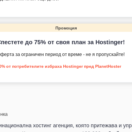
Промоция
пестете до 75% от своя план за Hostinger!
ферта за ограничен период от време - не я пропускайте!
0% от потребителите избраха Hostinger пред PlanetHoster
нка
тинационална хостинг агенция, която притежава и уп