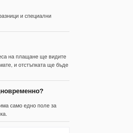
празници и специални
цеса на плащане ще видите
имате, и отстъпката ще бъде
едновременно?
 има само едно поле за
ка.