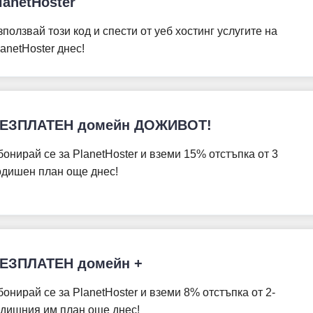
lanetHoster
зползвай този код и спести от уеб хостинг услугите на
lanetHoster днес!
ЕЗПЛАТЕН домейн ДОЖИВОТ!
бонирай се за PlanetHoster и вземи 15% отстъпка от 3
одишен план още днес!
ЕЗПЛАТЕН домейн +
бонирай се за PlanetHoster и вземи 8% отстъпка от 2-
одишния им план още днес!