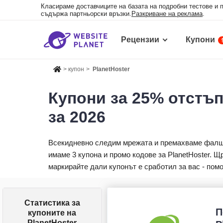
Класираме доставчиците на базата на подробни тестове и 
съдържа партньорски връзки.
Разкриване на реклама
.
Рецензии
Купони
>
купон
>
PlanetHoster
Купони за 25% отстъп
за 2026
Всекидневно следим мрежата и премахваме фалши
имаме 3 купона и промо кодове за PlanetHoster. Щ
маркирайте дали купонът е сработил за вас - пом
Статистика за
П
купоните на
PlanetHoster