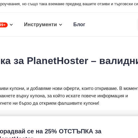
проучвания, но също така вземаме предвид вашите отзиви и търговски си
Инструменти
Блог
99+
ка за PlanetHoster – валидн
ви купони, и добавяме нови оферти, които откриваме. В момен
ракнете върху купона, за който искате повече информация и
огнете ни бързо да открием фалшивите купони!
орадвай се на 25% ОТСТЪПКА за