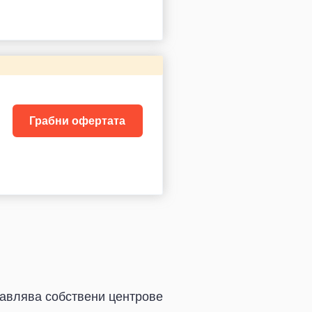
Грабни офертата
равлява собствени центрове