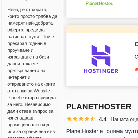
Ненад е от хората,
които просто трябва да
намерят най-добрата
оферта, преди да
натиснат „купи“. Той е
прекарал години в
С
проучване и
изграждане на бази
О
данни, така че
8
претърсването на
интернет и
откриването на скрити
отстъпки за Website
Planet е втора природа
за него. Независимо
PLANETHOSTER
дали става въпрос за
изненадващ
4.4
Нашата оце
промоционален код
PlanetHoster е голяма мул
или за ограничена във