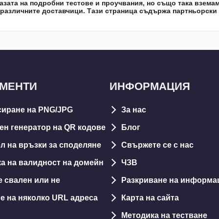
азата на подробни тестове и проучвания, но също така взема
 различните доставчици. Тази страница съдържа партньорски 
УМЕНТИ
ИНФОРМАЦИЯ
иране на PNG/JPG
За нас
ен генератор на QR кодове
Блог
л на връзки за споделяне
Свържете се с нас
а на валидност на домейн
ЧЗВ
е свален или не
Разкриване на информа
е на няколко URL адреса
Карта на сайта
Методика на тестване