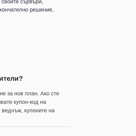
 своите сървъри,
окончателно решение,
бители?
не за нов план. Ако сте
вате купон-код на
т веднъж, купоните на