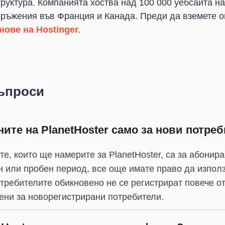
руктура. Компанията хоства над 100 000 уебсайта на
оръжения във Франция и Канада. Преди да вземете 
нове на Hostinger
.
ъпроси
ите на PlanetHoster само за нови потре
те, които ще намерите за PlanetHoster, са за абонира
н или пробен период, все още имате право да използ
потребителите обикновено не се регистрират повече о
чени за новорегистрирани потребители.