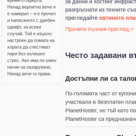
времето оферта,
за данни и хостинг инфраст
Ненад вероятно вече я
разпръснати из техните съ
е намерил – и е прочел
прегледайте
евтините пла
и написаното с дребен
шрифт, за всеки
Прочети пълния преглед >
случай. Той е изцяло
настроен да помага на
хората да спестяват
Често задавани в
пари без излишен
стрес. Ако има по-умен
начин за пазаруване,
Ненад вече го прави.
Достъпни ли са талон
По-голямата част от купони
участвали в безплатен пла
PlanetHoster, но тъй като 
PlanetHoster са предназна