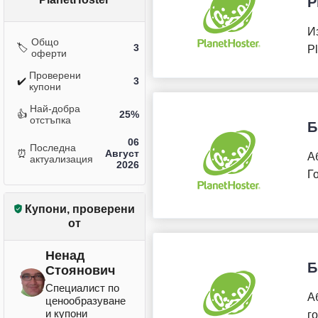
P
И
Общо
🏷️
3
P
оферти
Проверени
✔️
3
купони
Най-добра
👍
25%
отстъпка
Б
06
Последна
⏰
Август
А
актуализация
2026
Г
Купони, проверени
от
Ненад
Б
Стоянович
Специалист по
А
ценообразуване
и купони
г