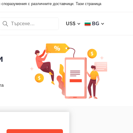
 споразумения с различните доставчици. Тази страница
US$
BG
и
та