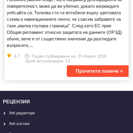
поверителност, може да ви убегнат, докато изграждате
уебсайта си. Толкова сте се вглъбили върху цветовата
схема и навигационните ленти, че съвсем забравяте за
тази „малка глупава страница”. След като ЕС прие
Общия регламент относно защитата на данните (ОРЗД)
обаче, вече е от съществено значение да разгледате
въпросите,...
4.7
Първо публикуване на:
29 Април 2018
Брой актуализации: 13
Прочетете повече
РЕЦЕНЗИИ
Уеб редактори
Уеб хостинг