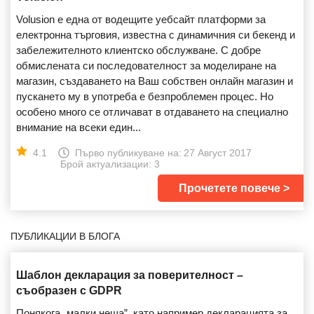
Volusion е една от водещите уебсайт платформи за
електронна търговия, известна с динамичния си бекенд и
забележителното клиентско обслужване. С добре
обмислената си последователност за моделиране на
магазин, създаването на Ваш собствен онлайн магазин и
пускането му в употреба е безпроблемен процес. Но
особено много се отличават в отдаването на специално
внимание на всеки един...
4.1
Първо публикуване на:
27 Август 2017
Брой актуализации: 3
Прочетете повече
ПУБЛИКАЦИИ В БЛОГА
Шаблон декларация за поверителност –
съобразен с GDPR
Понякога „малки неща”, като например декларацията за