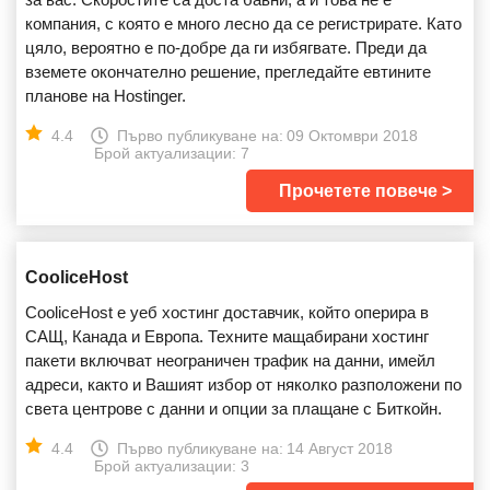
компания, с която е много лесно да се регистрирате. Като
цяло, вероятно е по-добре да ги избягвате. Преди да
вземете окончателно решение, прегледайте евтините
планове на Hostinger.
4.4
Първо публикуване на:
09 Октомври 2018
Брой актуализации: 7
Прочетете повече
CooliceHost
CooliceHost е уеб хостинг доставчик, който оперира в
САЩ, Канада и Европа. Техните мащабирани хостинг
пакети включват неограничен трафик на данни, имейл
адреси, както и Вашият избор от няколко разположени по
света центрове с данни и опции за плащане с Биткойн.
4.4
Първо публикуване на:
14 Август 2018
Брой актуализации: 3