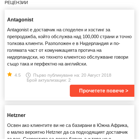
РЕЦЕНЗИИ
Antagonist
Antagonist е доставчик на споделен и хостинг за
препродажба, който обслужва над 100,000 страни и точно
толкова клиенти. Разположен е в Нидерландия и по-
голямата част от комуникацията протича на
нидерландски, но тяхното клиентско обслужване говори
също така и перфектно на английски.
4.5
Първо публикуване на:
20 Август 2018
Брой актуализации: 2
Прочетете повече
Hetzner
Освен ако клиентите ви не са базирани в Южна Африка,
е малко вероятно Hetzner да са подходящият доставчик
за вас. Скоростите са доста бавни, а и това не е