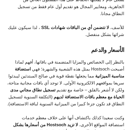
الجاهزية، ومعايير المجال هو تقديم أول عام فقط من تسجيل
النطاق مجانا.
للأسف،
لا تتضمن أي من الباقات شهادات SSL
، لذا سيكون عليك
شرائها بشكل منفصل.
الأسعار والدعم
بالنظر إلى الخصائص والمزايا المتضمنة في باقاتها، أفهم لماذا
أصبحت Hostsoch بمثل هذه الشعبية والشهرة؛ فهي
استضافة
مناسبة الميزانية
مما يجعلها نقطة قوية في صالح المبتدئين ليبدئوا
سريعا بمواقعهم الالكترونية الأولى. لا توجد أي باقات مجانية متاحة،
ولكن لا أشعر بالقلق – خاصة مع تقديم
تسجيل نطاق مجاني مدى
الحياة مع معظم باقات الاستضافة لديهم
(التكلفة السنوية لتسجيل
النطاق قد تكون جزءا كبيرا من الميزانية السنوية لباقة الاستضافة).
وكنت سعيدا كذلك باكتشاف أنها على خلاف معظم خدمات
استضافة المواقع الأخرى،
لا تزيد Hostsoch من أسعارها بشكل