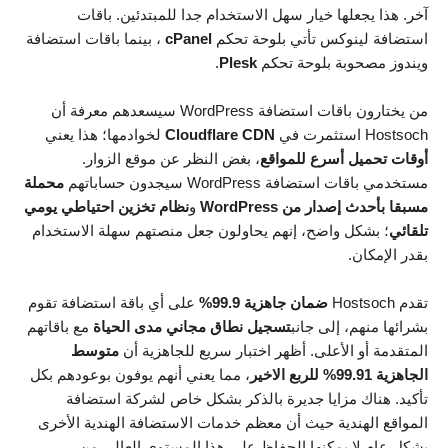
آخر. هذا يجعلها خيار سهل الاستخدام جدا للمبتدئين. باقات
استضافة لينوكس تأتي بلوحة تحكم
cPanel
، بينما باقات استضافة
ويندوز مصحوبة بلوحة تحكم
Plesk
.
من يختارون باقات استضافة WordPress سيسعدهم معرفة أن
Hostsoch استثمرت في
Cloudflare CDN
لخوادمها؛ هذا يعني
أوقات تحميل أسرع للمواقع
، بغض النظر عن موقع الزوار.
مستخدمي باقات استضافة WordPress سيجدون حساباتهم
محملة
مسبقا بأحدث إصدار من WordPress
و
نظام تخزين احتياطي يومي
تلقائي
؛ بشكل واضح، إنهم يحاولون جعل منصتهم سهلة الاستخدام
بقدر الإمكان.
تقدم Hostsoch
ضمان جاهزية 99.9%
على أي باقة استضافة تقوم
بشرائها منهم، إلى جانب
تسجيل نطاق مجاني مدى الحياة
مع باقاتهم
المتقدمة أو الأعلى. أظهر اختبار سريع للجاهزية أن
متوسط
الجاهزية 99.91% للربع الاخير
، مما يعني أنهم يوفون بوعودهم بكل
تأكيد. هناك مزايا جديرة بالذكر بشكل خاص لشركة استضافة
المواقع الهندية حيث أن معظم خدمات الاستضافة الهندية الأخرى
بشكل عام لا يمكنها الحفاظ على هذا المستوى العالي من