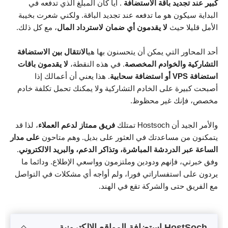
كبير عند تجديد باقة الاستضافة
. أيا كان المبلغ الذي تدفعه في
البداية سيكون هو ما تدفعه عند تجديد الباقة. ولكني شعرت بخيبة
الأمل قليلا حيث
لا يقدمون أي ضمان لاسترداد المال
، مع كل ذلك.
أحد المحاور التي يمكن أن يتحسنون بها هي
الانتقال بين الاستضافة
التشاركية والخوادم المخصصة
. في هذه النقطة،
لا يقدمون باقات
استضافة VPS أو استضافة سحابية
. هذا يعني أن أعمالك إذا
أصبحت كبيرة على الخادم التشاركية ولا يمكنك تحمل تكلفة خادم
مخصص، فإنك غير محظوظ.
والأمر الجيد أن Hostsoch تمتلك
فريق ممتاز لدعم العملاء
، لذا قد
يتمكنون من مساعدتك في العثور على بديل. وهم متاحون
على مدار
الساعة عبر الدردشة المباشرة، وتذاكر الدعم، والبريد الالكتروني
.
وفق خبرتي، فإنهم ودودين وملتزمون وواسعي الإطلاع. ودائما ما
يردون على استفساراتي فورا، ولم أواجه أي مشكلات في التواصل
مع الفريق حتى والشركة تقع في الهند.
HostSoch إستضافة المواقع الإلكترونية