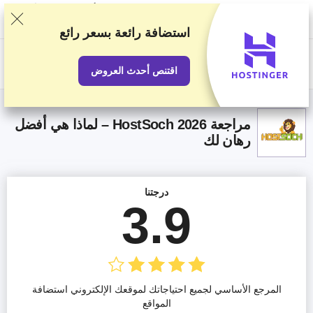
نصنف الخدمات بناء على اختبارات وبحوث صارمة، لكننا نأخذ في الاعتبار أيضًا
تقييماتكم وملاحظاتكم واتفاقياتنا التجارية مع مقدمي الخدمات الآخرين. تحتوي
هذه الصفحة على روابط تابعة.
الإفصاح الإعلاني
استضافة رائعة
بسعر رائع
US$
اقتنص أحدث العروض
مراجعة HostSoch 2026 – لماذا هي أفضل
رهان لك
درجتنا
3.9
المرجع الأساسي لجميع احتياجاتك لموقعك الإلكتروني استضافة
المواقع