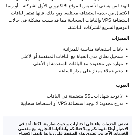
الهند لمن يسعى لتأسيس الموقع الالكتروني الأول لشركته – أو ربما
الانتقال من خدمة استضافة مختلفة. ومع ذلك، فإنها تفتقر لباقات
استضافة VPS والباقات السحابية مما قد يسبب مشكلة في حالات
التوسع السريع للشركات الناشئة.
المميزات
باقات استضافة مناسبة للميزانية
تسجيل نطاق مدى الحياة مع الباقات المتقدمة أو الأعلى
موارد غير محدودة مع الباقات المتقدمة او الأعلى
دعم عملاء ممتاز على مدار الساعة
العيوب
لا توجد شهادات SSL متضمنة في الباقات
تدرج محدود: لا توجد استضافة VPS أو استضافة سحابية
نصنف الخدمات بناء على اختبارات وبحوث صارمة، لكننا نأخذ في
الاعتبار أيضًا تقييماتكم وملاحظاتكم واتفاقياتنا التجارية مع مقدمي
الخدمات الآخرين. تحتوي هذه الصفحة على روابط تابعة.
الإفصاح