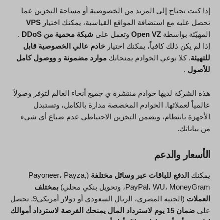
إذا كنت تحتاج إلى المزيد من الخصوصية أو مساحة التخزين عما
تحصل عليه مع استضافة المواقع القياسية، يمكنك اختيار
VPS
المهيّئة بواسطة
Open VZ
وتعمل على
شبكة محمية من DDoS
.
إذا لم يكن ذلك كافياً، يمكنك اختيار
خادم عالي الخصوصية قابل
للتهيئة
. كلا نوعي الخوادم يمنحانك
موارد مضمونة
و
ووصول كامل
للأصول
.
هذه الشركة لديها خوادم منتشرة ي جميع أنحاء العالم لتوفر وصولاً
عالمياً لعملائها. الخوادم المخصصة مدارة بالكامل، وتستبدل
الأجهزة بانتظام، ويضمن التخزين الاحتياطي عدم ضياع أي شيء
من بياناتك.
الأسعار والدعم
يمكنك
الدفع للباقات عبر وسائل مختلفة
(Payoneer، Payza,
PayPal، WU، MoneyGram، وتحويل بنكي محلي)
بمختلف
العملات
(الجنيه المصري، الريال السعودي أو دولار أمريكي9. تحصل
على
ضمان 15 يوم لاسترداد المال يمنحك الفرصة لاسترداد أموالك