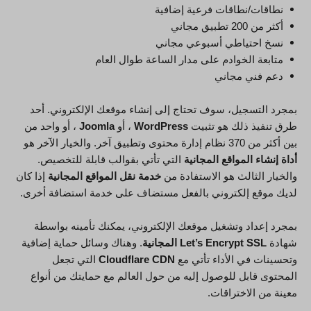
نطاقات/نطاقات فرعية إضافية
أكثر من 200 تطبيق مجاني
نسخ احتياطي أسبوعي مجاني
متابعة الخوادم على مدار الساعة طوال العام
دعم فني مجاني
بمجرد التسجيل، سوف تحتاج إلى إنشاء موقعك الإلكتروني. أحد
طرق تنفيذ ذلك هو تثبيت
WordPress
، أو
Joomla
، أو واحد من
بين أكثر من 370 نظام إدارة محتوى وتطبيق آخر. والخيار الآخر هو
أداة إنشاء المواقع المجانية
التي تأتي بقوالب قابلة للتخصيص.
والخيار الثالث هو الاستفادة من
خدمة نقل المواقع المجانية
إذا كان
لديك موقع إلكتروني بالفعل مستضاف على خدمة استضافة أخرى.
بمجرد إعداد وتشغيل موقعك الإلكتروني، يمكنك تأمينه بواسطة
شهادة
Let’s Encrypt SSL المجانية
. وهناك وسائل حماية إضافية
وتحسينات في الأداء تأتي مع
Cloudflare CDN
التي تجعل
المحتوى قابل للوصول إليه من حول العالم مع حمايتك من أنواع
معينة من الاختراقات.