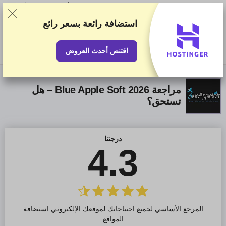
نصنف الخدمات بناء على اختبارات وبحوث صارمة، لكننا نأخذ في الاعتبار أيضًا
تقييماتكم وملاحظاتكم واتفاقياتنا التجارية مع مقدمي الخدمات الآخرين. تحتوي
هذه الصفحة على روابط تابعة.
الإفصاح الإعلاني
استضافة رائعة
بسعر رائع
US$
اقتنص أحدث العروض
مراجعة Blue Apple Soft 2026 – هل
تستحق؟
درجتنا
4.3
المرجع الأساسي لجميع احتياجاتك لموقعك الإلكتروني استضافة
المواقع