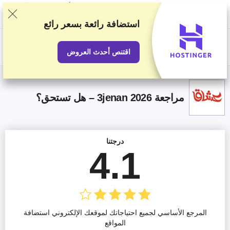
نصنف الخدمات بناء على اختبارات وبحوث صارمة، لكننا نأخذ في الاعتبار أيضًا
تقييماتكم وملاحظاتكم واتفاقياتنا التجارية مع مقدمي الخدمات الآخرين. تحتوي
هذه الصفحة على روابط تابعة.
الإفصاح الإعلاني
استضافة رائعة
بسعر رائع
US$
اقتنص أحدث العروض
مراجعة 3jenan 2026 – هل تستحق؟
درجتنا
4.1
المرجع الأساسي لجميع احتياجاتك لموقعك الإلكتروني استضافة
المواقع