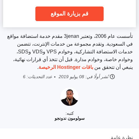
قم بزيارة الموقع
تأسست عام 2006، وتعتبر 3jenan مقدم خدمة استضافة مواقع
في السعودية. وتقدم مجموعة من خدمات الإنترنت، تتضمن
خدمات الاستضافة التشاركية، وخوادم VPS وVDS وSDS،
وخوادم خاصة، وخوادم مدارة. قبل أن تتخذ أي قرارات نهائية،
ينبغي أن تتحقق من
باقات Hostinger الرخيصة
.
نُشر أولًا في:
08 يوليو 2019
عدد التحديثات: 6
كتبه:
سولومون ندونجو
نظرة عامة