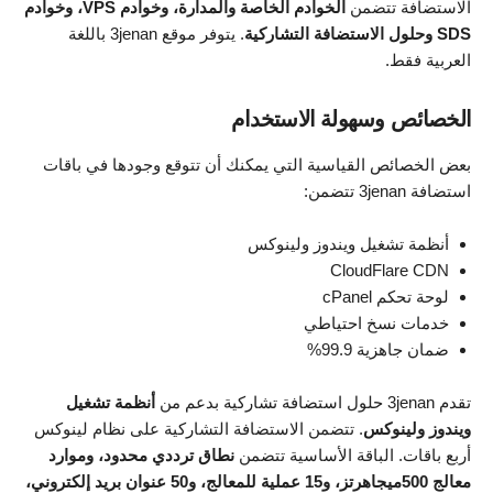
الاستضافة تتضمن
الخوادم الخاصة والمدارة، وخوادم VPS، وخوادم
SDS وحلول الاستضافة التشاركية
. يتوفر موقع 3jenan باللغة
العربية فقط.
الخصائص وسهولة الاستخدام
بعض الخصائص القياسية التي يمكنك أن تتوقع وجودها في باقات
استضافة 3jenan تتضمن:
أنظمة تشغيل ويندوز ولينوكس
CloudFlare CDN
لوحة تحكم cPanel
خدمات نسخ احتياطي
ضمان جاهزية 99.9%
تقدم 3jenan حلول استضافة تشاركية بدعم من
أنظمة تشغيل
ويندوز ولينوكس
. تتضمن الاستضافة التشاركية على نظام لينوكس
أربع باقات. الباقة الأساسية تتضمن
نطاق ترددي محدود، وموارد
معالج 500ميجاهرتز، و15 عملية للمعالج، و50 عنوان بريد إلكتروني،