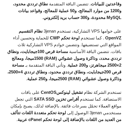
وقاعدتين للبيانات
. تتضمن الباقة المتقدمة
نطاق ترددي محدود،
و1200 من موارد المعالج، و50 عملية للمعالج، وقواعد بيانات
MySQL محدودة، و300 حساب بريد إلكتروني
.
على خوامها VPS التشاركية، تستخدم 3jenan
نظام التقسيم
OpenVZ
. كما تستخدم
لوحة تحكم CWP
للحماية وتحسين أداء
المواقع التي تستضيفها. وتتضمن خوادم VPS التشاركية ثلاث
باقات. تتضمن الباقة الأساسية
مساحة قرص 100جيجابايت، ونطاق
ترددي محدد، وذاكرة وصول عشوائي (RAM) 1500ميجا، ومعالج
2×2500 ميجاهرتز، و200 عملية
. وتأتي الباقة المتقدمة بـ
مساحة
قرص 200جيجابايت، ونطاق ترددي محدود، ونطاق ترددي 4×2500،
وذاكرة وصول عشوائي (RAM) 2500ميجا، و250 عملية
.
تستخدم الشركة نظام
تشغيل لينوكسCentOS
على باقات
الاستضافة. كما تستخدم
أقراص تخزين SATA SSD
التي تجعل
مواقع العملاء تحمّل بسرعات فائقة. بالإضافة لذلك، يصبح بإمكان
مستخدمي 3jenan الوصول إلى
لوحة تحكم متعددة اللغات تتألف
من العديد من اللغات بالإضافة إلى لوحة تحكم cPanel عربية
.