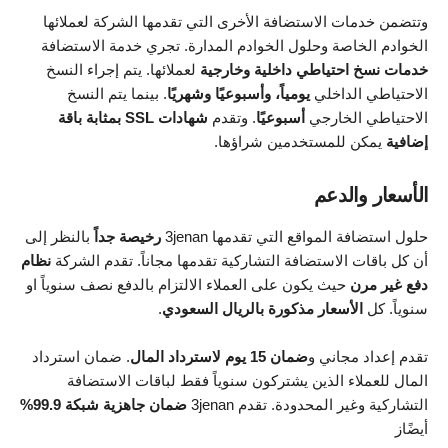
وتتضمن خدمات الاستضافة الأخرى التي تقدمها الشركة لعملائها
الخوادم الخاصة وحلول الخوادم المدارة. تجري خدمة الاستضافة
خدمات نسخ احتياطي داخلية وخارجية
لعملائها. يتم إجراء النسخ
الاحتياطي الداخلي
يومياً، وأسبوعيًا وشهريًا
. بينما يتم النسخ
الاحتياطي الخارجي
أسبوعيًا
. وتقدم
شهادات SSL بمثابة باقة
إضافية
يمكن للمستخدمين شراؤها.
الأسعار والدعم
حلول استضافة المواقع التي تقدمها 3jenan
رخيصة جداً
بالنظر إلى
أن كل باقات الاستضافة التشاركية تقدمها مجاناً. تقدم الشركة
نظام
دفع غير مرن
حيث يكون على العملاء الالتزام بالدفع نصف سنوياً او
سنوياً. كل
الأسعار مذكورة بالريال السعودي
.
تقدم إعداد مجاني و
ضمان 15 يوم لاسترداد المال
. ضمان استرداد
المال للعملاء الذين يشتركون سنوياً فقط لباقات الاستضافة
التشاركية وغير المحدودة. تقدم 3jenan
ضمان جاهزية شبكة 99.9%
أيضًاز