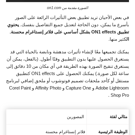
الصورة مقدمة من on1.com
في بعض الأحيان تريد تطبيق بعض التأثيرات الرائعة على الصور
بأسرع ما يمكن، دون الحاجة لتعديل جميع التفاصيل بنفسك.
يحتوي
تطبيق ON1 effects بشكل أساسي على فلاتر إنستاغرام محسنة.
ال
كثير منها.
يمكنك تجميعها معًا لإنشاء تأثيرات مدهشة ونابضة بالحياة التي قد
يستغرق الحصول عليها بدون التطبيق وقتًا أطول. (بالفعل، يمكن أن
يستغرق تنقيح الصورة بهذه الطريقة في أي مكان من 10 دقائق إلى
ساعة لكل صورة.) يمكنك الحصول على ON1 effects كتطبيق
مستقل أو كأحد ملحقات تصميم فوتوشوب أو ملحق إضافي لبرنامج
Adobe Lightroom و Capture One و Affinity Photo و Corel Paint
Shop Pro .
مثالي لفئة
المصورين
الوظيفة الرئيسية
فلاتر إنستاغرام محسنة