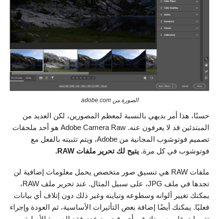
الصورة من adobe.com
حسنًا، هذا أمر بديهي بالنسبة لمعظم المصورين، لكن العديد من
المبتدئين قد لا يعرفون عنه. Adobe Camera Raw هو أحد ملحقات
تصميم فوتوشوب المجانية من Adobe، ويتم تثبيته بالفعل مع
فوتوشوب في كل مرة.
يتيح لك تحرير ملفات RAW.
ملفات RAW هي تنسيق صور متخصص يحمل معلومات إضافية لن
تجدها في ملف JPG، على سبيل المثال. عند تحرير ملف RAW،
يمكنك تغيير ألوانه وسطوعه وتباينه وغير ذلك دون إتلاف أي بيانات
فعليًا. يمكنك أيضًا إضافة بعض التأثيرات الأساسية، ثم العودة وإجراء
تغييرات على صورتك في أي وقت مع عدم فقد الصورة الأصلية