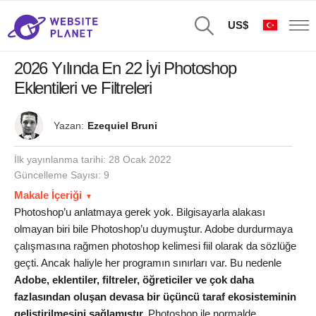
US$
2026 Yılında En 22 İyi Photoshop
Eklentileri ve Filtreleri
Yazan:
Ezequiel Bruni
İlk yayınlanma tarihi:
28 Ocak 2022
Güncelleme Sayısı: 9
Makale İçeriği
Photoshop’u anlatmaya gerek yok. Bilgisayarla alakası
olmayan biri bile Photoshop’u duymuştur. Adobe durdurmaya
çalışmasına rağmen photoshop kelimesi fiil olarak da sözlüğe
geçti. Ancak haliyle her programın sınırları var. Bu nedenle
Adobe, eklentiler, filtreler, öğreticiler ve çok daha
fazlasından oluşan devasa bir üçüncü taraf ekosisteminin
geliştirilmesini sağlamıştır.
Photoshop ile normalde