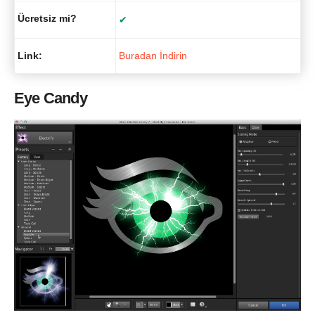
Ücretsiz mi?
✔
Link:
Buradan İndirin
Eye Candy