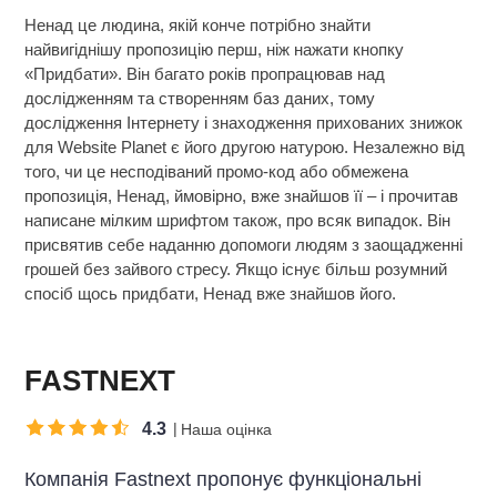
Ненад це людина, якій конче потрібно знайти
найвигіднішу пропозицію перш, ніж нажати кнопку
«Придбати». Він багато років пропрацював над
дослідженням та створенням баз даних, тому
дослідження Інтернету і знаходження прихованих знижок
для Website Planet є його другою натурою. Незалежно від
того, чи це несподіваний промо-код або обмежена
пропозиція, Ненад, ймовірно, вже знайшов її – і прочитав
написане мілким шрифтом також, про всяк випадок. Він
присвятив себе наданню допомоги людям з заощадженні
грошей без зайвого стресу. Якщо існує більш розумний
спосіб щось придбати, Ненад вже знайшов його.
FASTNEXT
4.3
Наша оцінка
Компанія Fastnext пропонує функціональні