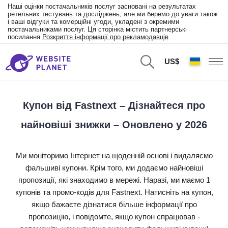
Наші оцінки постачальників послуг засновані на результатах
ретельних тестувань та досліджень, але ми беремо до уваги також
і ваші відгуки та комерційні угоди, укладені з окремими
постачальниками послуг. Ця сторінка містить партнерські
посилання.
Розкриття інформації про рекламодавців
US$
Купон від Fastnext – Дізнайтеся про
найновіші знижки – Оновлено у 2026
Ми моніторимо Інтернет на щоденній основі і видаляємо
фальшиві купони. Крім того, ми додаємо найновіші
пропозиції, які знаходимо в мережі. Наразі, ми маємо 1
купонів та промо-кодів для Fastnext. Натисніть на купон,
якщо бажаєте дізнатися більше інформації про
пропозицію, і повідомте, якщо купон спрацював -