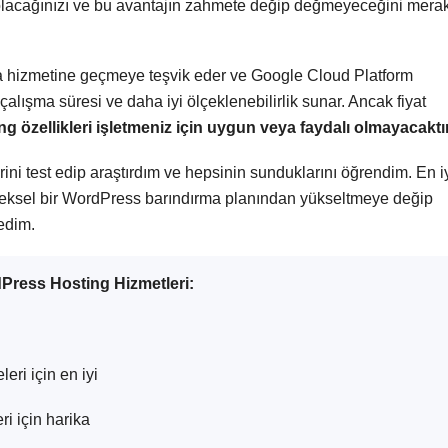
 olacağınızı ve bu avantajın zahmete değip değmeyeceğini mera
ma hizmetine geçmeye teşvik eder ve Google Cloud Platform
alışma süresi ve daha iyi ölçeklenebilirlik sunar. Ancak fiyat
 özellikleri işletmeniz için uygun veya faydalı olmayacaktı
ni test edip araştırdım ve hepsinin sunduklarını öğrendim. En i
eleneksel bir WordPress barındırma planından yükseltmeye değip
edim.
Press Hosting Hizmetleri:
leri için en iyi
ri için harika