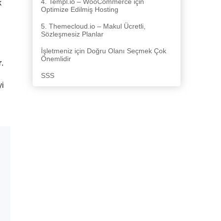
4. Templ.io – WooCommerce için
k
Optimize Edilmiş Hosting
5. Themecloud.io – Makul Ücretli,
Sözleşmesiz Planlar
İşletmeniz için Doğru Olanı Seçmek Çok
Önemlidir
r
.
SSS
yi