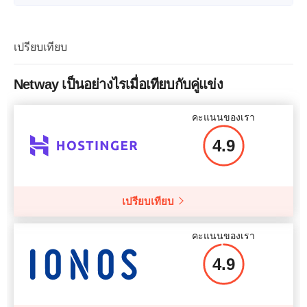
ชื่อแพลน
CL-01
การจัดเก็บ
30 GB
เปรียบเทียบ
CPU
1 core
Netway เป็นอย่างไรเมื่อเทียบกับคู่แข่ง
RAM
1 GB
คะแนนของเรา
ราคา
$
43.00
4.9
ข้อมูลเพิ่มเติม
เปรียบเทียบ
คะแนนของเรา
4.9