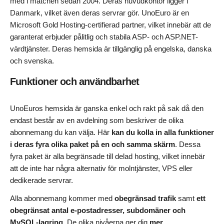
med i matchen sedan 2004. Deras huvudkontor ligger i
Danmark, vilket även deras servrar gör. UnoEuro är en
Microsoft Gold Hosting-certifierad partner, vilket innebär att de
garanterat erbjuder pålitlig och stabila ASP- och ASP.NET-
värdtjänster. Deras hemsida är tillgänglig på engelska, danska
och svenska.
Funktioner och användbarhet
UnoEuros hemsida är ganska enkel och rakt på sak då den
endast består av en avdelning som beskriver de olika
abonnemang du kan välja. Här
kan du kolla in alla funktioner
i deras fyra olika paket på en och samma skärm
. Dessa
fyra paket är alla begränsade till delad hosting, vilket innebär
att de inte har några alternativ för molntjänster, VPS eller
dedikerade servrar.
Alla abonnemang kommer med
obegränsad trafik
samt
ett
obegränsat antal e-postadresser, subdomäner och
MySQL-lagring
. De olika nivåerna ger dig
mer