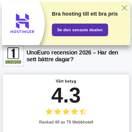
Vi rankar leverantörer baserat på rigorösa tester och efterforskning, men
vi lyssnar även på din feedback och våra kommersiella avtal med
leverantörer. Denna sida innehåller partnerlänkar.
Annonseringsinformation
Bra hosting till ett
bra pris
US$
Se den senaste dealen
UnoEuro recension 2026 – Har den
sett bättre dagar?
Vårt betyg
4.3
Rankad 48 av 79 Webbhotell