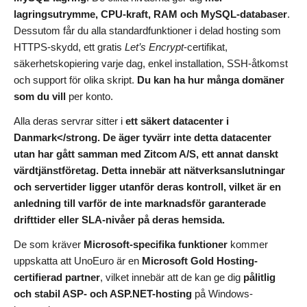
lagringsutrymme, CPU-kraft, RAM och MySQL-databaser
.
Dessutom får du alla standardfunktioner i delad hosting som
HTTPS-skydd, ett gratis
Let’s Encrypt
-certifikat,
säkerhetskopiering varje dag, enkel installation, SSH-åtkomst
och support för olika skript.
Du kan ha hur många domäner
som du vill
per konto.
Alla deras servrar sitter i
ett säkert datacenter i
Danmark</strong. De äger tyvärr inte detta datacenter
utan har gått samman med Zitcom A/S, ett annat danskt
värdtjänstföretag. Detta innebär att nätverksanslutningar
och servertider ligger utanför deras kontroll, vilket är en
anledning till varför de
inte marknadsför garanterade
drifttider eller SLA-nivåer
på deras hemsida.
De som kräver
Microsoft-specifika funktioner
kommer
uppskatta att UnoEuro är en
Microsoft Gold Hosting-
certifierad partner
, vilket innebär att de kan ge dig
pålitlig
och stabil ASP- och ASP.NET-hosting
på Windows-