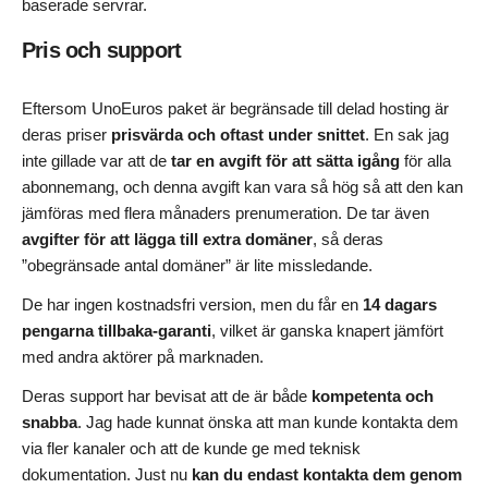
baserade servrar.
Pris och support
Eftersom UnoEuros paket är begränsade till delad hosting är
deras priser
prisvärda och oftast under snittet
. En sak jag
inte gillade var att de
tar en avgift för att sätta igång
för alla
abonnemang, och denna avgift kan vara så hög så att den kan
jämföras med flera månaders prenumeration. De tar även
avgifter för att lägga till extra domäner
, så deras
”obegränsade antal domäner” är lite missledande.
De har ingen kostnadsfri version, men du får en
14 dagars
pengarna tillbaka-garanti
, vilket är ganska knapert jämfört
med andra aktörer på marknaden.
Deras support har bevisat att de är både
kompetenta och
snabba
. Jag hade kunnat önska att man kunde kontakta dem
via fler kanaler och att de kunde ge med teknisk
dokumentation. Just nu
kan du endast kontakta dem genom