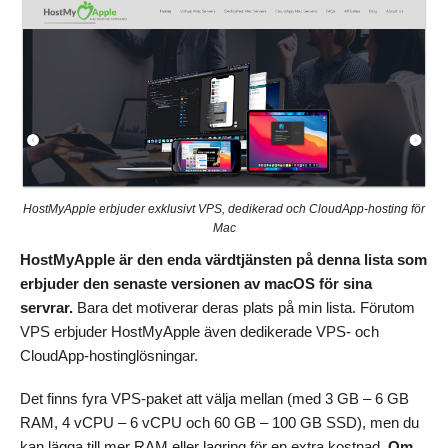
HostMyApple erbjuder exklusivt VPS, dedikerad och CloudApp-hosting för
Mac
HostMyApple är den enda värdtjänsten på denna lista som
erbjuder den senaste versionen av macOS för sina
servrar.
Bara det motiverar deras plats på min lista. Förutom
VPS erbjuder HostMyApple även dedikerade VPS- och
CloudApp-hostinglösningar.
Det finns fyra VPS-paket att välja mellan (med 3 GB – 6 GB
RAM, 4 vCPU – 6 vCPU och 60 GB – 100 GB SSD), men du
kan lägga till mer RAM eller lagring för en extra kostnad.
Om