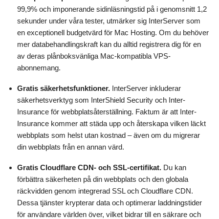
99,9% och imponerande sidinläsningstid på i genomsnitt 1,2
sekunder under våra tester, utmärker sig InterServer som
en exceptionell budgetvärd för Mac Hosting. Om du behöver
mer databehandlingskraft kan du alltid registrera dig för en
av deras plånboksvänliga Mac-kompatibla VPS-
abonnemang.
Gratis säkerhetsfunktioner.
InterServer inkluderar
säkerhetsverktyg som InterShield Security och Inter-
Insurance för webbplatsåterställning. Faktum är att Inter-
Insurance kommer att städa upp och återskapa vilken läckt
webbplats som helst utan kostnad – även om du migrerar
din webbplats från en annan värd.
Gratis Cloudflare CDN- och SSL-certifikat.
Du kan
förbättra säkerheten på din webbplats och den globala
räckvidden genom integrerad SSL och Cloudflare CDN.
Dessa tjänster krypterar data och optimerar laddningstider
för användare världen över, vilket bidrar till en säkrare och