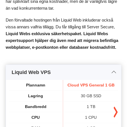
har självklart sina egna kostnader, men de är vanligtvis lägre
än vad konkurrenterna tar.
Den förvaltade hostingen från Liquid Web inkluderar också
vissa annars valfria tillägg. Du får tillgång till Server Secure,
Liquid Webs exklusiva säkerhetspaket. Liquid Webs
expertsupport hjälper dig även med att migrera befintliga
webbplatser, e-postkonton eller databaser kostnadsfritt.
Liquid Web VPS
Plannamn
Cloud VPS General 1 GB
Cl
Lagring
30 GB SSD
Bandbredd
1 TB
CPU
1 CPU