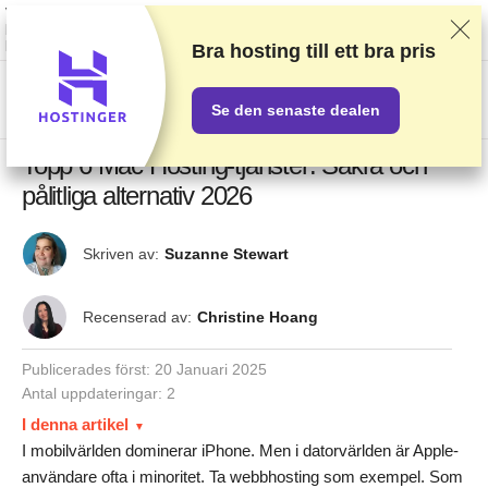
Vi rankar leverantörer baserat på rigorösa tester och efterforskning, men vi
lyssnar även på din feedback och våra kommersiella avtal med
leverantörer. Denna sida innehåller partnerlänkar.
Annonseringsinformation
Bra hosting till ett
bra pris
US$
Se den senaste dealen
Topp 6 Mac Hosting-tjänster: Säkra och
pålitliga alternativ 2026
Skriven av:
Suzanne Stewart
Recenserad av:
Christine Hoang
Publicerades först:
20 Januari 2025
Antal uppdateringar: 2
I denna artikel
I mobilvärlden dominerar iPhone. Men i datorvärlden är Apple-
användare ofta i minoritet. Ta webbhosting som exempel. Som