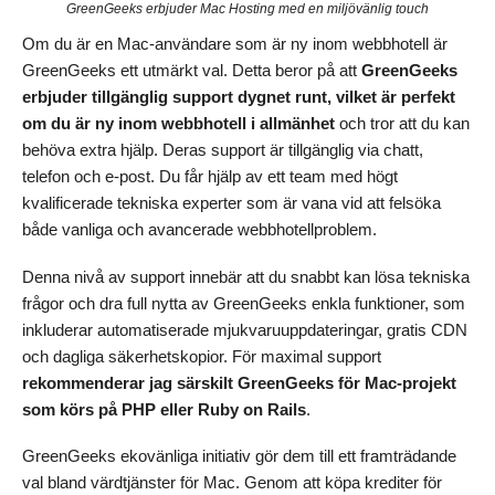
GreenGeeks erbjuder Mac Hosting med en miljövänlig touch
Om du är en Mac-användare som är ny inom webbhotell är
GreenGeeks ett utmärkt val. Detta beror på att
GreenGeeks
erbjuder tillgänglig support dygnet runt, vilket är perfekt
om du är ny inom webbhotell i allmänhet
och tror att du kan
behöva extra hjälp. Deras support är tillgänglig via chatt,
telefon och e-post. Du får hjälp av ett team med högt
kvalificerade tekniska experter som är vana vid att felsöka
både vanliga och avancerade webbhotellproblem.
Denna nivå av support innebär att du snabbt kan lösa tekniska
frågor och dra full nytta av GreenGeeks enkla funktioner, som
inkluderar automatiserade mjukvaruuppdateringar, gratis CDN
och dagliga säkerhetskopior. För maximal support
rekommenderar jag särskilt GreenGeeks för Mac-projekt
som körs på PHP eller Ruby on Rails
.
GreenGeeks ekovänliga initiativ gör dem till ett framträdande
val bland värdtjänster för Mac. Genom att köpa krediter för