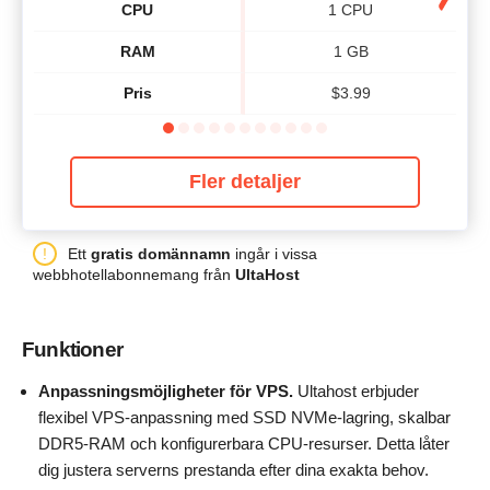
CPU
1 CPU
RAM
1 GB
Pris
$
3.99
Fler detaljer
Ett
gratis domännamn
ingår i vissa
webbhotellabonnemang från
UltaHost
Funktioner
Anpassningsmöjligheter för VPS.
Ultahost erbjuder
flexibel VPS-anpassning med SSD NVMe-lagring, skalbar
DDR5-RAM och konfigurerbara CPU-resurser. Detta låter
dig justera serverns prestanda efter dina exakta behov.