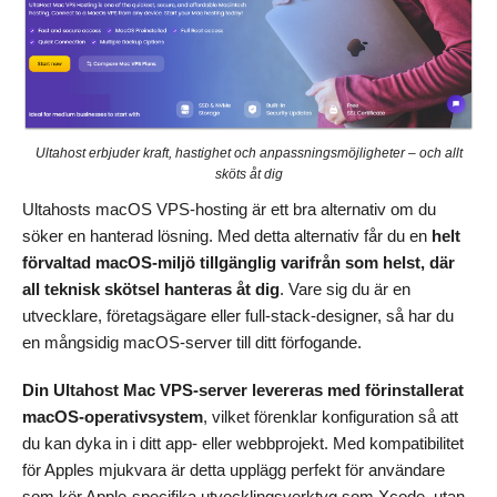
Ultahost erbjuder kraft, hastighet och anpassningsmöjligheter – och allt
sköts åt dig
Ultahosts macOS VPS-hosting är ett bra alternativ om du
söker en hanterad lösning. Med detta alternativ får du en
helt
förvaltad macOS-miljö tillgänglig varifrån som helst, där
all teknisk skötsel hanteras åt dig
. Vare sig du är en
utvecklare, företagsägare eller full-stack-designer, så har du
en mångsidig macOS-server till ditt förfogande.
Din Ultahost Mac VPS-server levereras med förinstallerat
macOS-operativsystem
, vilket förenklar konfiguration så att
du kan dyka in i ditt app- eller webbprojekt. Med kompatibilitet
för Apples mjukvara är detta upplägg perfekt för användare
som kör Apple-specifika utvecklingsverktyg som Xcode, utan