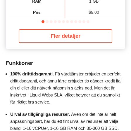
RAM
1 GB
Pris
$
5.00
Fler detaljer
Funktioner
100% drifttidsgaranti.
Få värdtjänster erbjuder en perfekt
drifttidsgaranti, och ännu färre erbjuder tio gånger kredit ifall
din el eller ditt nätverk någonsin släcks ned. Men det är
inskrivet i Liquid Webs SLA, vilket betyder att du sannolikt
får riktigt bra service.
Urval av tillgängliga resurser.
Även om det inte är helt
anpassningsbart, har du ett fint urval av resurser att välja
bland: 1-16 vCPUer, 1-16 GB RAM och 30-960 GB SSD.