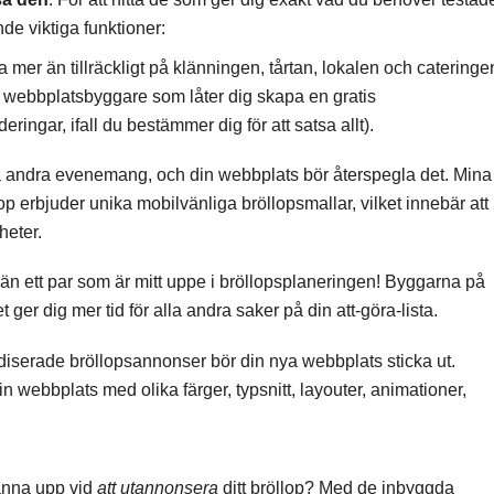
de viktiga funktioner:
mer än tillräckligt på klänningen, tårtan, lokalen och cateringe
på webbplatsbyggare som låter dig skapa en gratis
ngar, ifall du bestämmer dig för att satsa allt).
lla andra evenemang, och din webbplats bör återspegla det. Mina
erbjuder unika mobilvänliga bröllopsmallar, vilket innebär att
heter.
 än ett par som är mitt uppe i bröllopsplaneringen! Byggarna på
 ger dig mer tid för alla andra saker på din att-göra-lista.
rdiserade bröllopsannonser bör din nya webbplats sticka ut.
webbplats med olika färger, typsnitt, layouter, animationer,
anna upp vid
att utannonsera
ditt bröllop? Med de inbyggda