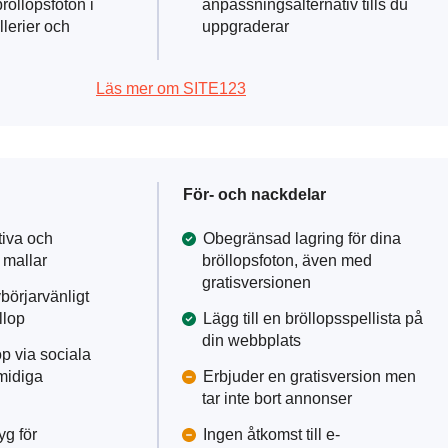
bröllopsfoton i
anpassningsalternativ tills du
lerier och
uppgraderar
Läs mer om SITE123
För- och nackdelar
tiva och
Obegränsad lagring för dina
 mallar
bröllopsfoton, även med
gratisversionen
börjarvänligt
llop
Lägg till en bröllopsspellista på
din webbplats
op via sociala
midiga
Erbjuder en gratisversion men
tar inte bort annonser
yg för
Ingen åtkomst till e-