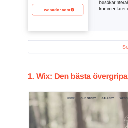
besökarintera
kommentarer 
webador.com
Se
1. Wix: Den bästa övergrip