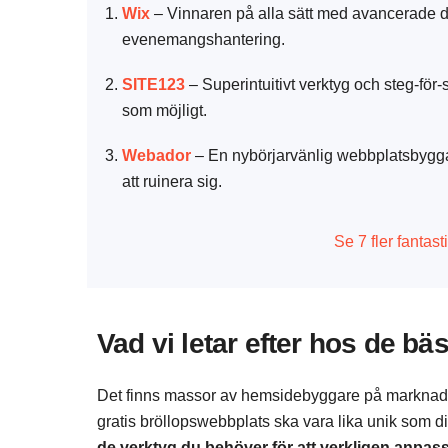
Wix
– Vinnaren på alla sätt med avancerade de
evenemangshantering.
SITE123
– Superintuitivt verktyg och steg-för-s
som möjligt.
Webador
– En nybörjarvänlig webbplatsbyggare
att ruinera sig.
Se 7 fler fantast
Vad vi letar efter hos de b
Det finns massor av hemsidebyggare på marknaden;
gratis bröllopswebbplats ska vara lika unik som d
de verktyg du behöver för att verkligen anpas