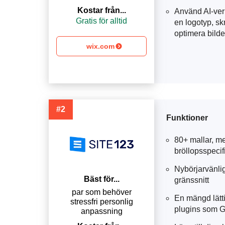
Kostar från...
Använd AI-verk
Gratis för alltid
en logotyp, sk
optimera bilde
wix.com
#2
Funktioner
80+ mallar, m
bröllopsspeci
Nybörjarvänlig
Bäst för...
gränssnitt
par som behöver
En mängd lätt
stressfri personlig
plugins som G
anpassning