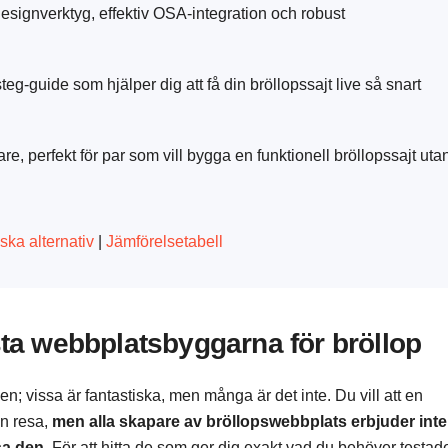
signverktyg, effektiv OSA-integration och robust
teg-guide som hjälper dig att få din bröllopssajt live så snart
, perfekt för par som vill bygga en funktionell bröllopssajt uta
iska alternativ
|
Jämförelsetabell
ästa webbplatsbyggarna för bröllop
 vissa är fantastiska, men många är det inte. Du vill att en
in resa,
men alla skapare av bröllopswebbplats erbjuder inte
sa den
. För att hitta de som ger dig exakt vad du behöver testad