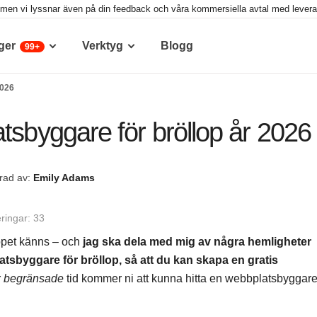
g, men vi lyssnar även på din feedback och våra kommersiella avtal med leveran
ger
Verktyg
Blogg
99+
2026
tsbyggare för bröllop år 2026
rad av:
Emily Adams
ringar: 33
llopet känns – och
jag ska dela med mig av några hemligheter
latsbyggare för bröllop, så att du kan skapa en gratis
r
begränsade
tid kommer ni att kunna hitta en webbplatsbyggar