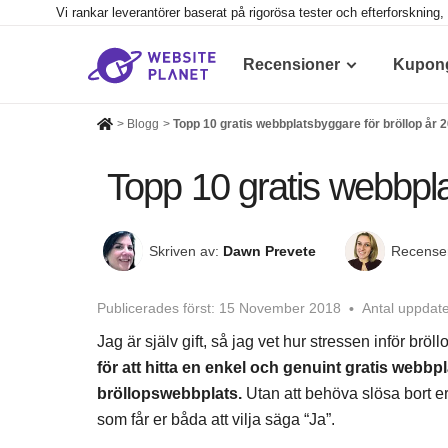
Vi rankar leverantörer baserat på rigorösa tester och efterforsknin
Recensioner
Kupon
>
Blogg
>
Topp 10 gratis webbplatsbyggare för bröllop år 
Topp 10 gratis webbpla
Skriven av:
Dawn Prevete
Recense
Publicerades först:
15 November 2018
Antal uppdate
Jag är själv gift, så jag vet hur stressen inför brö
för att hitta en enkel och genuint gratis webbp
bröllopswebbplats.
Utan att behöva slösa bort e
som får er båda att vilja säga “Ja”.