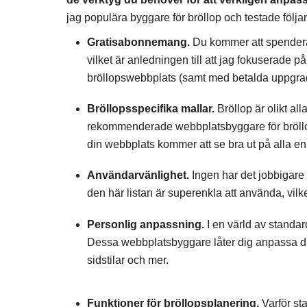
jag populära byggare för bröllop och testade följan
Gratisabonnemang.
Du kommer att spendera 
vilket är anledningen till att jag fokuserade 
bröllopswebbplats (samt med betalda uppgraderi
Bröllopsspecifika mallar.
Bröllop är olikt a
rekommenderade webbplatsbyggare för bröllop 
din webbplats kommer att se bra ut på alla en
Användarvänlighet.
Ingen har det jobbigare
den här listan är superenkla att använda, vilket
Personlig anpassning.
I en värld av standa
Dessa webbplatsbyggare låter dig anpassa din 
sidstilar och mer.
Funktioner för bröllopsplanering.
Varför st