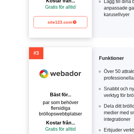
Kostar från...
Lägg till dina 
Gratis för alltid
anpassade gal
karusellvyer
site123.com
#3
Funktioner
Över 50 attrak
professionella
Snabbt och ny
Bäst för...
verktyg för brö
par som behöver
Dela ditt bröll
flersidiga
medier med s
bröllopswebbplatser
integrationer
Kostar från...
Gratis för alltid
Erbjuder verkt