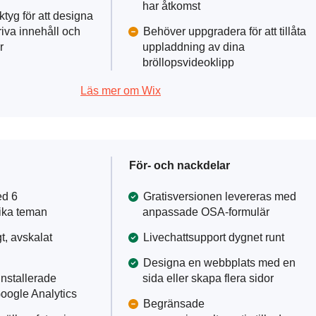
har åtkomst
tyg för att designa
riva innehåll och
Behöver uppgradera för att tillåta
r
uppladdning av dina
bröllopsvideoklipp
Läs mer om Wix
För- och nackdelar
ed 6
Gratisversionen levereras med
fika teman
anpassade OSA-formulär
t, avskalat
Livechattsupport dygnet runt
Designa en webbplats med en
installerade
sida eller skapa flera sidor
oogle Analytics
Begränsade