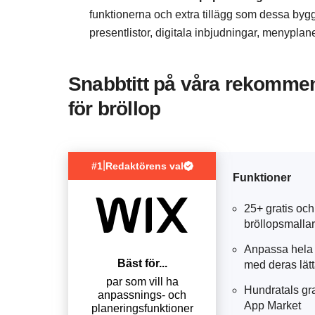
funktionerna och extra tillägg som dessa by
presentlistor, digitala inbjudningar, menypla
Snabbtitt på våra rekomme
för bröllop
|
#1
Redaktörens val
Funktioner
25+ gratis oc
bröllopsmallar
Anpassa hela 
Bäst för...
med deras lät
par som vill ha
Hundratals gr
anpassnings- och
App Market
planeringsfunktioner