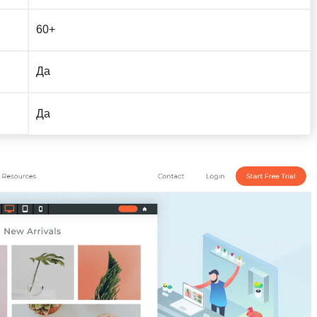
60+
Да
Да