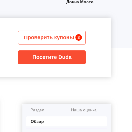
Донна Мосес
Проверить купоны
3
Посетите Duda
Раздел
Наша оценка
Обзор