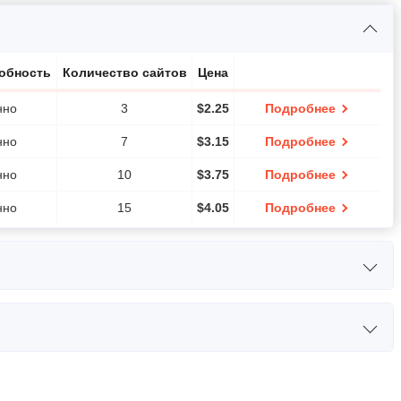
собность
Количество сайтов
Цена
нно
3
$
2.25
Подробнее
нно
7
$
3.15
Подробнее
нно
10
$
3.75
Подробнее
нно
15
$
4.05
Подробнее
П
ОЗУ
Цена
.00GHz
512 MB
$
6.76
Подробнее
ЦП
ОЗУ
Цена
.00GHz
1 GB
$
11.26
Подробнее