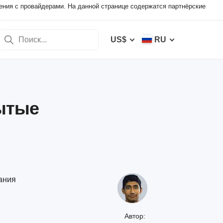
ения с провайдерами. На данной странице содержатся партнёрские
US$
RU
рытые
ания
Автор: