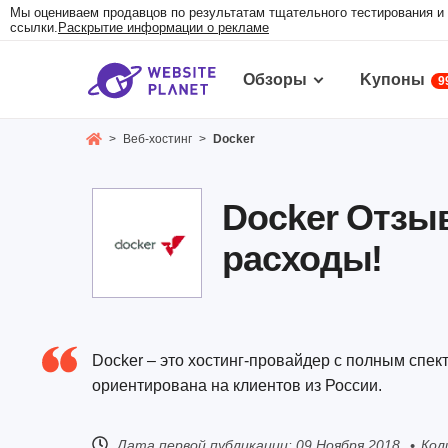
Мы оцениваем продавцов по результатам тщательного тестирования и 
ссылки.
Раскрытие информации о рекламе
Обзоры
Kупоны
9
>
Веб-хостинг
>
Docker
Docker Oтзы
расходы!
Docker – это хостинг-провайдер с полным спек
ориентирована на клиентов из России.
Дата первой публикации:
09 Ноября 2018
Кол