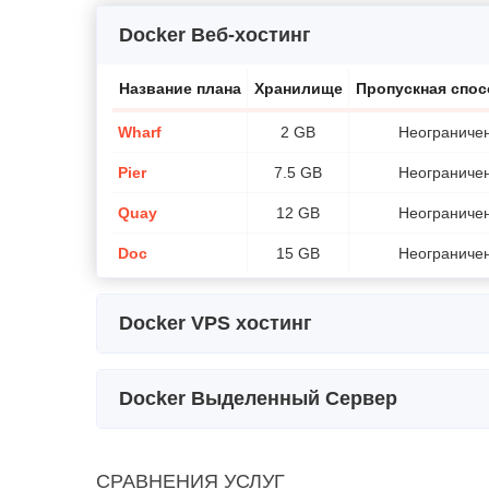
Docker Веб-хостинг
Название плана
Хранилище
Пропускная спо
Wharf
2 GB
Неограниче
Pier
7.5 GB
Неограниче
Quay
12 GB
Неограниче
Doc
15 GB
Неограниче
Docker VPS хостинг
Название плана
Хранилище
Ц
Docker Выделенный Сервер
Lagoon
10 GB
1 x 2
Название плана
Хранилище
Bay
20 GB
2 x 2
СРАВНЕНИЯ УСЛУГ