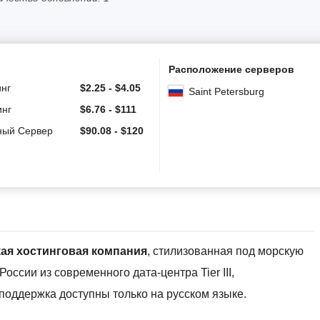
Расположение серверов
инг
$
2.25
-
$
4.05
Saint Petersburg
инг
$
6.76
-
$
111
ный Сервер
$
90.08
-
$
120
кая хостинговая компания
, стилизованная под морскую
оссии из современного дата-центра Tier III,
 поддержка доступны только на русском языке.