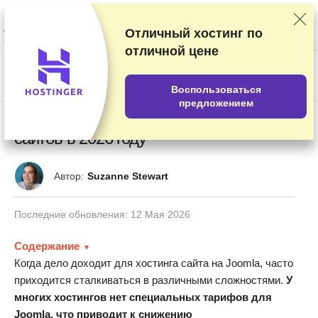
Мы оцениваем продавцов по результатам тщательного тестирования и
изучения, а также учитываем ваши отзывы и наши коммерческие
соглашения с провайдерами. На данной странице содержатся
Отличный хостинг по
партнёрские ссылки.
Раскрытие информации о рекламе
отличной цене
US$
Воспользоваться
предложением
6 лучших хостингов Joomla: создание
сайтов в 2026 году
Автор:
Suzanne Stewart
Последние обновления:
12 Мая 2026
Содержание
Когда дело доходит для хостинга сайта на Joomla, часто
приходится сталкиваться в различными сложностями.
У
многих хостингов нет специальных тарифов для
Joomla, что приводит к снижению