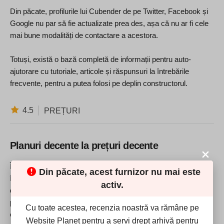
Din păcate, profilurile lui Cubender de pe Twitter, Facebook și
Google nu par să fie actualizate prea des, așa că nu ar fi cele
mai bune modalități de contactare a acestora.
Totuși, există o bază completă de informații pentru auto-
ajutorare cu tutoriale, articole și răspunsuri la întrebările
frecvente, pentru a putea folosi pe deplin constructorul.
4.5
PREȚURI
Planuri decente la prețuri decente
În ansamblu, Cubender oferă un serviciu bun, iar prețurile sunt
Din păcate, acest furnizor nu mai este
în consecință. Majoritatea site-urilor vor avea nevoie cel puțin
activ.
de pachetul “Earth”, care vă oferă mecanismul de blog,
precum și capacitatea de a vă conecta propriul domeniu. Nu
Cu toate acestea, recenzia noastră va rămâne pe
există un plan gratuit și toate planurile sunt 100% fără anunțuri.
Website Planet pentru a servi drept arhivă pentru