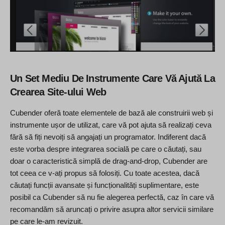
Un Set Mediu De Instrumente Care Vă Ajută La
Crearea Site-ului Web
Cubender oferă toate elementele de bază ale construirii web și
instrumente ușor de utilizat, care vă pot ajuta să realizați ceva
fără să fiți nevoiți să angajați un programator. Indiferent dacă
este vorba despre integrarea socială pe care o căutați, sau
doar o caracteristică simplă de drag-and-drop, Cubender are
tot ceea ce v-ați propus să folosiți. Cu toate acestea, dacă
căutați funcții avansate și funcționalități suplimentare, este
posibil ca Cubender să nu fie alegerea perfectă, caz în care vă
recomandăm să aruncați o privire asupra altor servicii similare
pe care le-am revizuit.