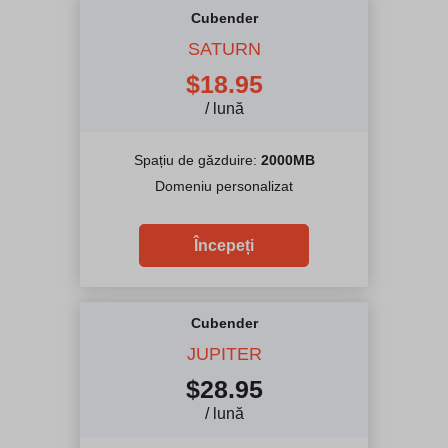
Cubender
SATURN
$
18.95
/ lună
Spațiu de găzduire:
2000MB
Domeniu personalizat
Începeți
Cubender
JUPITER
$
28.95
/ lună