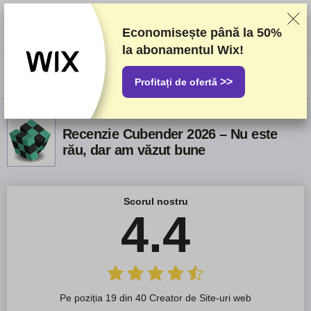
Clasificăm furnizorii pe baza unor teste și analize riguroase, dar luăm în
considerare și feedbackul vostru și acordurile comerciale pe care le avem
cu furnizorii. Această pagină conține link-uri de afiliat.
Informare privind
Economisește până la
50%
publicitatea
la abonamentul Wix!
US$
>>
Profitați de ofertă
Recenzie Cubender 2026 – Nu este
rău, dar am văzut bune
Scorul nostru
4.4
Pe poziția 19 din 40 Creator de Site-uri web