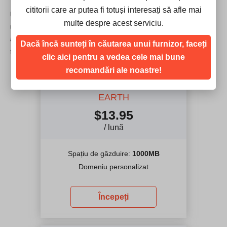
cititorii care ar putea fi totuși interesați să afle mai
Un abonament anual vă va economisi 20% din prețul global al
multe despre acest serviciu.
unuia dintre cele 4 planuri tarifare, în comparație cu un
abonament lunar. Abonamentele sunt facturate lunar sau anual
Dacă încă sunteți în căutarea unui furnizor, faceți
și le puteți anula oricând fără nicio problemă.
clic aici pentru a vedea cele mai bune
recomandări ale noastre!
Cubender
EARTH
$
13.95
/ lună
Spațiu de găzduire:
1000MB
Domeniu personalizat
Începeți