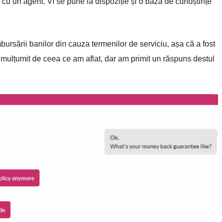
ra cu un agent. Vi se pune la dispoziție și o bază de cunoștințe
ursării banilor din cauza termenilor de serviciu, așa că a fost
 mulțumit de ceea ce am aflat, dar am primit un răspuns destul