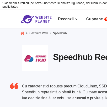
Clasificăm furnizorii pe baza unor teste și analize riguroase, dar luăm în con
publicitatea
Recenzii
Cupoane
>
Găzduire Web
>
Speedhub
Speedhub Rec
Cu caracteristici robuste precum CloudLinux, SSD 
Speedhub reprezintă o ofertă bună. Cu toate aceste
lua decizia finală, ar trebui sa aruncați o privire și 