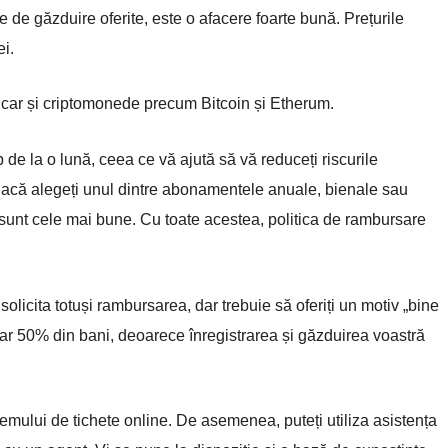
e de găzduire oferite, este o afacere foarte bună. Prețurile
i.
bancar și criptomonede precum Bitcoin și Etherum.
e la o lună, ceea ce vă ajută să vă reduceți riscurile
acă alegeți unul dintre abonamentele anuale, bienale sau
 sunt cele mai bune. Cu toate acestea, politica de rambursare
olicita totuși rambursarea, dar trebuie să oferiți un motiv „bine
doar 50% din bani, deoarece înregistrarea și găzduirea voastră
emului de tichete online. De asemenea, puteți utiliza asistența