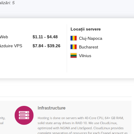
izări: 5
Locații servere
 Web
$
1.11
-
$
4.48
Cluj-Napoca
Găzduire VPS
$
7.84
-
$
39.26
Bucharest
Vilnius