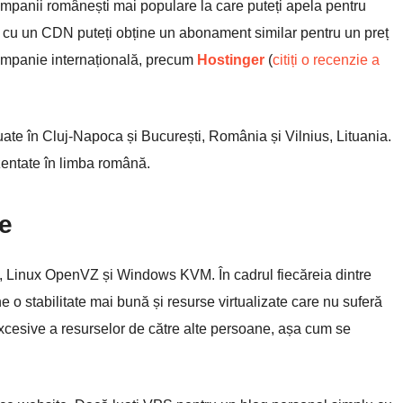
ompanii românești mai populare la care puteți apela pentru
e cu un CDN puteți obține un abonament similar pentru un preț
ompanie internațională, precum
Hostinger
(
citiți o recenzie a
ate în Cluj-Napoca și București, România și Vilnius, Lituania.
ezentate în limba română.
re
, Linux OpenVZ și Windows KVM. În cadrul fiecăreia dintre
 o stabilitate mai bună și resurse virtualizate care nu suferă
i excesive a resurselor de către alte persoane, așa cum se