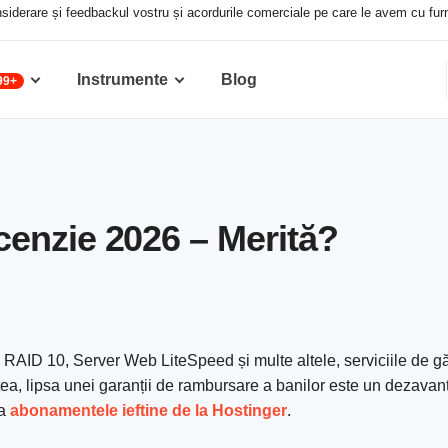
siderare și feedbackul vostru și acordurile comerciale pe care le avem cu furniz
Instrumente
Blog
99+
enzie 2026 – Merită?
RAID 10, Server Web LiteSpeed și multe altele, serviciile de gă
a, lipsa unei garanții de rambursare a banilor este un dezavant
la
abonamentele ieftine de la Hostinger
.