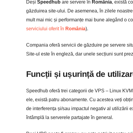
Deși
Speedhub
are servere în
România
, există c
găzduirea site-ului. De asemenea, în zilele noastr
mult mai mic și performanțe mai bune alegând o c
serviciului oferit în
România
).
Compania oferă servicii de găzduire pe servere situ
Site-ul este în engleză, dar unele secțiuni sunt pr
Funcții și ușurință de utiliza
Speedhub oferă trei categorii de VPS – Linux KVM
ele, există patru abonamente. Cu acestea veți obține
de interferența și/sau impactul negativ al utilizări
întâmplă la serverele partajate în general.