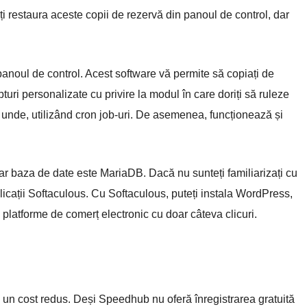
teți restaura aceste copii de rezervă din panoul de control, dar
noul de control. Acest software vă permite să copiați de
pturi personalizate cu privire la modul în care doriți să ruleze
i unde, utilizând cron job-uri. De asemenea, funcționează și
iar baza de date este MariaDB. Dacă nu sunteți familiarizați cu
icații Softaculous. Cu Softaculous, puteți instala WordPress,
platforme de comerț electronic cu doar câteva clicuri.
 un cost redus. Deși Speedhub nu oferă înregistrarea gratuită