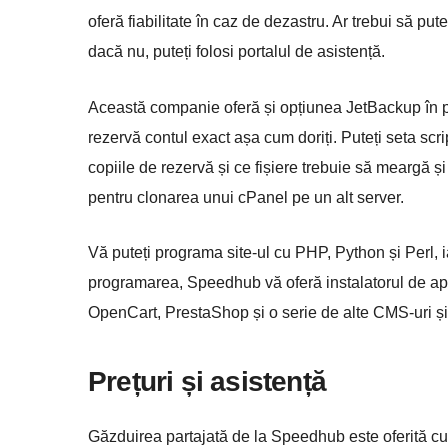
oferă fiabilitate în caz de dezastru. Ar trebui să pu
dacă nu, puteți folosi portalul de asistență.
Această companie oferă și opțiunea JetBackup în pa
rezervă contul exact așa cum doriți. Puteți seta scri
copiile de rezervă și ce fișiere trebuie să meargă ș
pentru clonarea unui cPanel pe un alt server.
Vă puteți programa site-ul cu PHP, Python și Perl, 
programarea, Speedhub vă oferă instalatorul de apl
OpenCart, PrestaShop și o serie de alte CMS-uri și 
Prețuri și asistență
Găzduirea partajată de la Speedhub este oferită cu