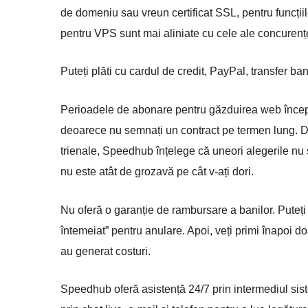
de domeniu sau vreun certificat SSL, pentru funcțiil
pentru VPS sunt mai aliniate cu cele ale concurențe
Puteți plăti cu cardul de credit, PayPal, transfer 
Perioadele de abonare pentru găzduirea web încep d
deoarece nu semnați un contract pe termen lung. D
trienale, Speedhub înțelege că uneori alegerile nu
nu este atât de grozavă pe cât v-ați dori.
Nu oferă o garanție de rambursare a banilor. Puteți s
întemeiat” pentru anulare. Apoi, veți primi înapoi 
au generat costuri.
Speedhub oferă asistență 24/7 prin intermediul sist