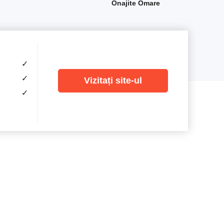
Onajite Omare
✓
✓
Vizitați site-ul
✓