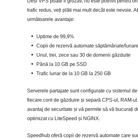
Deși VPS poate fi grozav, nu este potrivit pentru o
trafic redus, veți plăti mai mult decât este nevoie
următoarele avantaje:
Uptime de 99,9%
Copii de rezervă automate săptămânale/lunar
Unul, trei, zece sau 30 de domenii găzduite
Până la 10 GB pe SSD
Trafic lunar de la 10 GB la 250 GB
Serverele partajate sunt configurate cu sistemul de
fiecare cont de găzduire și separă CPS-ul, RAM-ul, 
avantaj de securitate și vă permite să vă bucurați de
optimizat cu LiteSpeed și NGINX.
Speedhub oferă copii de rezervă automate care sunt 