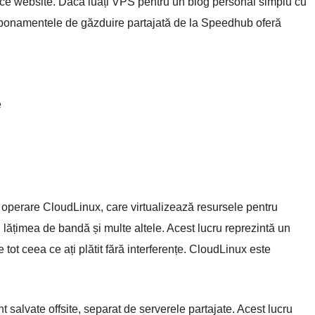
rice website. Dacă luați VPS pentru un blog personal simplu cu
. Abonamentele de găzduire partajată de la Speedhub oferă
e
 operare CloudLinux, care virtualizează resursele pentru
lățimea de bandă și multe altele. Acest lucru reprezintă un
 tot ceea ce ați plătit fără interferențe. CloudLinux este
salvate offsite, separat de serverele partajate. Acest lucru