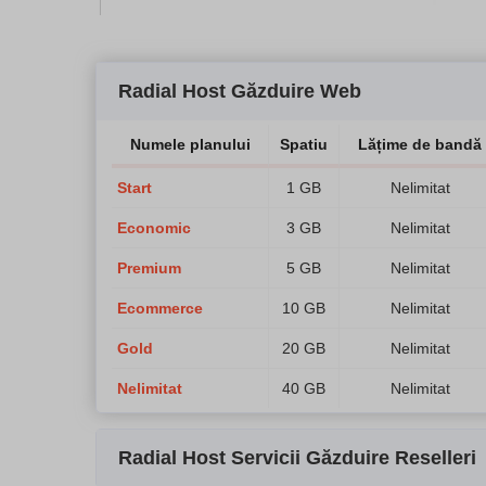
Radial Host Găzduire Web
Numele planului
Spatiu
Lățime de bandă
Start
1 GB
Nelimitat
Economic
3 GB
Nelimitat
Premium
5 GB
Nelimitat
Ecommerce
10 GB
Nelimitat
Gold
20 GB
Nelimitat
Nelimitat
40 GB
Nelimitat
Radial Host Servicii Găzduire Reselleri