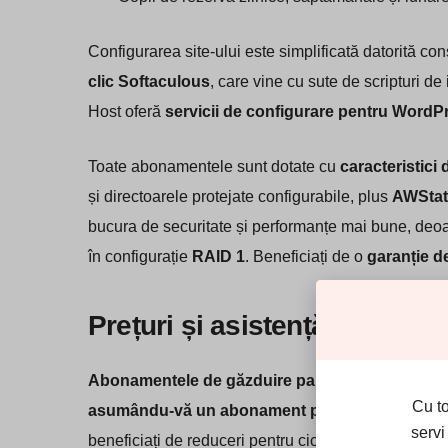
Configurarea site-ului este simplificată datorită con
clic Softaculous
, care vine cu sute de scripturi de
Host oferă
servicii de configurare pentru WordP
Toate abonamentele sunt dotate cu
caracteristici 
și directoarele protejate configurabile, plus
AWStat
bucura de securitate și performanțe mai bune, de
în configurație
RAID 1
. Beneficiați de o
garanție d
Prețuri și asistență
Abonamentele de găzduire partajată de la Radia
Cu t
asumându-vă un abonament pe termen de doi ani
servi
beneficiați de reduceri pentru ciclurile de facturare