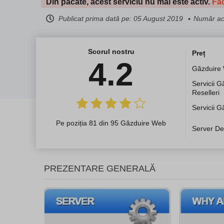
Din păcate, acest serviciu nu mai este activ.
Fac
Publicat prima dată pe:
05 August 2019
Număr act
Scorul nostru
Preț
4.2
Găzduire
Servicii G
Reselleri
Servicii 
Pe poziția 81 din 95 Găzduire Web
Server De
PREZENTARE GENERALĂ