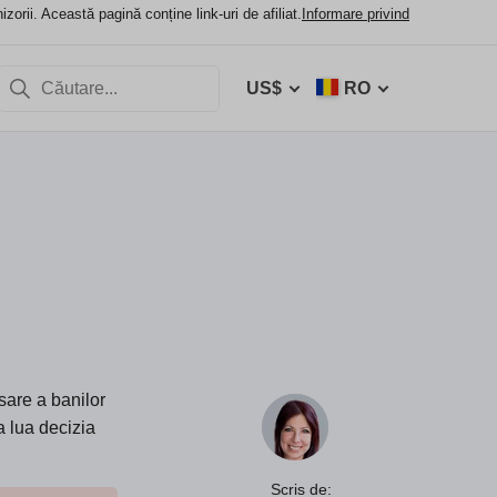
orii. Această pagină conține link-uri de afiliat.
Informare privind
US$
RO
sare a banilor
a lua decizia
Scris de: