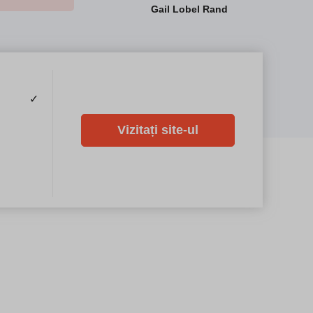
Gail Lobel Rand
✓
Vizitați site-ul