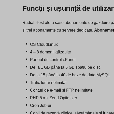
Funcții și ușurință de utiliza
Radial Host oferă șase abonamente de găzduire pa
și trei abonamente cu servere dedicate.
Abonament
OS CloudLinux
4 – 8 domenii găzduite
Panoul de control cPanel
De la 1 GB până la 5 GB spațiu pe disc
De la 15 până la 40 de baze de date MySQL
Trafic lunar nelimitat
Conturi de e-mail și FTP nelimitate
PHP 5.x + Zend Optimizer
Cron Job-uri
Copii de rezervă zilnice, săptămânale și lunar