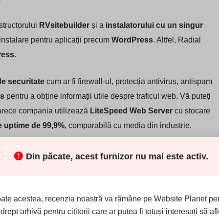
structorului
RVsitebuilder
și a
instalatorului cu un singur
 instalare pentru aplicații precum
WordPress
. Altfel, Radial
ress
.
de securitate
cum ar fi firewall-ul, protecția antivirus, antispam
s
pentru a obține informații utile despre traficul web. Vă puteți
oarece compania utilizează
LiteSpeed Web Server
cu stocare
e uptime de 99,9%
, comparabilă cu media din industrie.
Din păcate, acest furnizor nu mai este activ.
l Host au un preț competitiv
. Puteți
economisi mai mult
oate acestea, recenzia noastră va rămâne pe Website Planet pen
 (cu șase luni gratuite)
, sau
trei ani (cu un an gratuit)
. Nu
 drept arhivă pentru cititorii care ar putea fi totuși interesați să af
 trimestrială, semestrială sau anuală, dar primiți un
domeniu