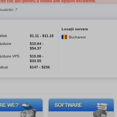
eți clic aici pentru a vedea alte opțiuni excelente.
ualizări: 7
Locații servere
 Web
$
1.11
-
$
11.18
Bucharest
ăzduire
$
10.64
-
$
54.37
Găzduire VPS
$
10.06
-
$
33.55
dicat
$
147
-
$
236