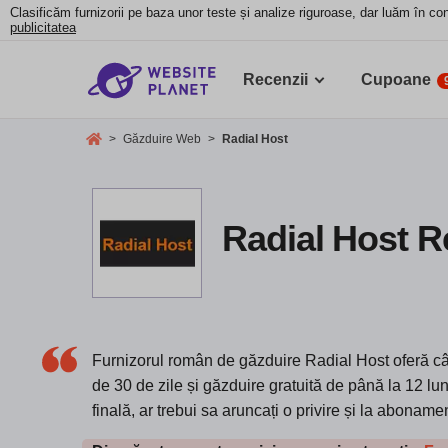
Clasificăm furnizorii pe baza unor teste și analize riguroase, dar luăm în con
publicitatea
Recenzii
Cupoane
>
Găzduire Web
>
Radial Host
Radial Host R
Furnizorul român de găzduire Radial Host oferă câ
de 30 de zile și găzduire gratuită de până la 12 lu
finală, ar trebui sa aruncați o privire și la aboname