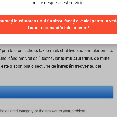
multe despre acest serviciu.
un an la anumite planuri.
ncar, card de credit sau card EuPlatesc.ro.
Garanția
unteți în căutarea unui furnizor, faceți clic aici pentru a ve
bune recomandări ale noastre!
ile
este disponibilă doar pentru anumite produse și doar dacă
 a obține un număr de autorizare a rambursării.
7
prin telefon, tichete, fax, e-mail, chat live sau formular online.
unci când am vrut să îl testez, iar
formularul trimis de mine
, este disponibilă o secțiune de
întrebări frecvente
, dar