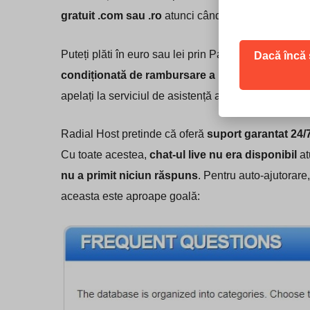
gratuit .com sau .ro
atunci când vă abonați pentru 
Puteți plăti în euro sau lei prin PayPal, transfer ba
Dacă încă s
condiționată de rambursare a banilor de 30 de z
apelați la serviciul de asistență a clienților pentru
Radial Host pretinde că oferă
suport garantat 24/
Cu toate acestea,
chat-ul live nu era disponibil
at
nu a primit niciun răspuns
. Pentru auto-ajutorare
aceasta este aproape goală: