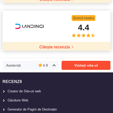
Scorul nostru
4.4
Citește recenzia
Asistență
4.8
Vizitați site-ul
RECENZII
Creator de Site-uri web
Găzduire Web
Generator de Pagini de Destinație