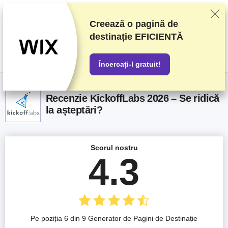
Clasificăm furnizorii pe baza unor teste și analize riguroase, dar luăm în
considerare și feedbackul vostru și acordurile comerciale pe care le avem
cu furnizorii. Această pagină conține link-uri de afiliat.
Informare privind
Creează o pagină de
publicitatea
destinație EFICIENTĂ
US$
Încercați-l gratuit!
Recenzie KickoffLabs 2026 – Se ridică
la așteptări?
Scorul nostru
4.3
Pe poziția 6 din 9 Generator de Pagini de Destinație