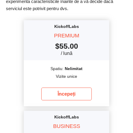
experimenta caracteristicile înainte de a vă decide dacă
serviciul este potrivit pentru dvs.
KickoffLabs
PREMIUM
$
55.00
/ lună
Spatiu:
Nelimitat
Vizite unice
Începeți
KickoffLabs
BUSINESS