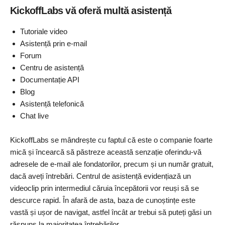
KickoffLabs vă oferă multă asistență
Tutoriale video
Asistență prin e-mail
Forum
Centru de asistență
Documentație API
Blog
Asistență telefonică
Chat live
KickoffLabs se mândrește cu faptul că este o companie foarte
mică și încearcă să păstreze această senzație oferindu-vă
adresele de e-mail ale fondatorilor, precum și un număr gratuit,
dacă aveți întrebări. Centrul de asistență evidențiază un
videoclip prin intermediul căruia începătorii vor reuși să se
descurce rapid. În afară de asta, baza de cunoștințe este
vastă și ușor de navigat, astfel încât ar trebui să puteți găsi un
răspuns la majoritatea întrebărilor.