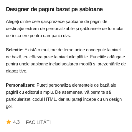
Designer de pagini bazat pe șabloane
Alegeți dintre cele șaisprezece șabloane de pagini de
destinație extrem de personalizabile și șabloanele de formular
de înscriere pentru campania dvs.
Selecție
: Există o mulțime de teme unice concepute la nivel
de bază, cu câteva puse la nivelurile plătite. Funcțiile adăugate
pentru unele șabloane includ scalarea mobilă și prezentările de
diapozitive.
Personalizare
: Puteți personaliza elementele de bază ale
paginii cu editorul simplu. De asemenea, vă permite să
particularizați codul HTML, dar nu puteți începe cu un design
gol.
4.3
FACILITĂȚI