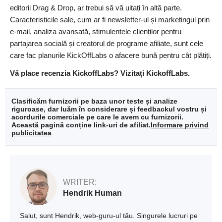
editorii Drag & Drop, ar trebui să vă uitați în altă parte.
Caracteristicile sale, cum ar fi newsletter-ul și marketingul prin
e-mail, analiza avansată, stimulentele clienților pentru
partajarea socială și creatorul de programe afiliate, sunt cele
care fac planurile KickOffLabs o afacere bună pentru cât plătiți.
Vă place recenzia KickoffLabs? Vizitați KickoffLabs.
Clasificăm furnizorii pe baza unor teste și analize
riguroase, dar luăm în considerare și feedbackul vostru și
acordurile comerciale pe care le avem cu furnizorii.
Această pagină conține link-uri de afiliat.
Informare privind
publicitatea
WRITER:
Hendrik Human
Salut, sunt Hendrik, web-guru-ul tău. Singurele lucruri pe