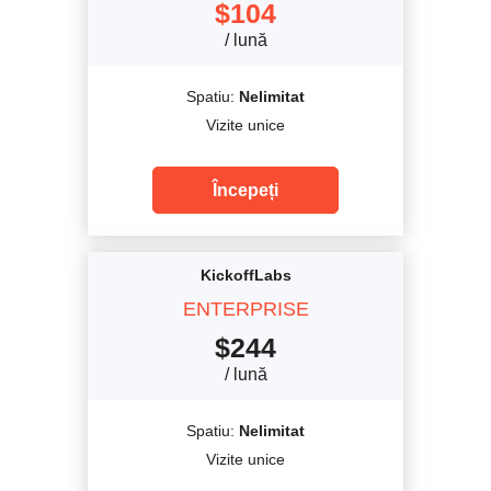
$
104
/ lună
Spatiu:
Nelimitat
Vizite unice
Începeți
KickoffLabs
ENTERPRISE
$
244
/ lună
Spatiu:
Nelimitat
Vizite unice