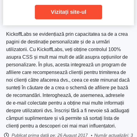
Vizitați site-ul
KickoffLabs se evidențiază prin capacitatea sa de a crea
pagini de destinație personalizate și de a urmări
utilizatorii. Cu KickoffLabs, veți obține controlul 100%
asupra CSS și mult mai mult de atât asupra opțiunilor de
personalizare. În plus, acesta integrează un program de
afiliere care recompensează clienții pentru trimiterea de
noi clienți către afacerea dvs., ceea ce este minunat dacă
sunteți în căutare de a crea o schemă de afiliere pe bază
de recomandări. Interoghează, de asemenea, adresele
de e-mail colectate pentru a obține mai multe informații
despre utilizatorii dvs. înscriși fără a fi nevoie să adăugați
câmpuri suplimentare și vă permite să sortați lista de
clienți pentru a descoperi cei mai mari influențatori.
Publicat prima dată pe:
26 August 2017
Număr actualizări: 3