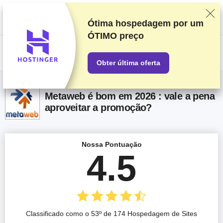
Classificamos os fornecedores com base em testes e pesquisas
rigorosos, mas também levamos em consideração seu feedback e
nossos acordos comerciais com provedores. Esta página contém links
Ótima hospedagem por um
de afiliados.
Divulgação de Publicidade
ÓTIMO preço
US$
Obter última oferta
Metaweb é bom em 2026 : vale a pena
aproveitar a promoção?
Nossa Pontuação
4.5
Classificado como o 53º de 174 Hospedagem de Sites