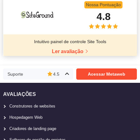
Nossa Pontuação
4.8
Intuitivo painel de controle Site Tools
Ler avaliação
Suporte
4.5
Acessar Metaweb
AVALIAÇÕES
Construtores de websites
Hospedagem Web
Criadores de landing page
Software de gestão de projetos