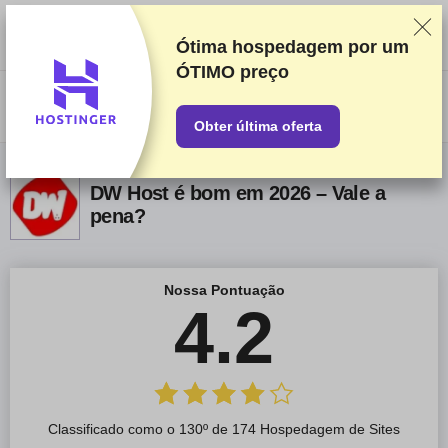
Classificamos os fornecedores com base em testes e pesquisas
rigorosos, mas também levamos em consideração seu feedback e
nossos acordos comerciais com provedores. Esta página contém links
Ótima hospedagem por um
de afiliados.
Divulgação de Publicidade
ÓTIMO preço
US$
Obter última oferta
DW Host é bom em 2026 – Vale a
pena?
Nossa Pontuação
4.2
Classificado como o 130º de 174 Hospedagem de Sites