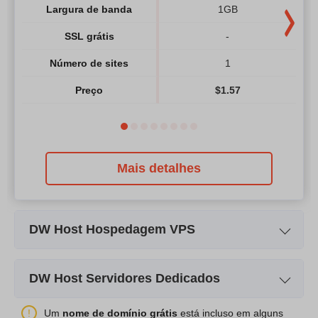
Largura de banda
1GB
SSL grátis
-
Número de sites
1
Preço
$
1.57
Mais detalhes
DW Host Hospedagem VPS
Nome do Plano
Micro DWs
DW Host Servidores Dedicados
Armazenamento
20GB
Nome do Plano
Intel 2.6GHz Dual Core
Int
Um
nome de domínio grátis
está incluso em alguns
Largura de banda
5MB