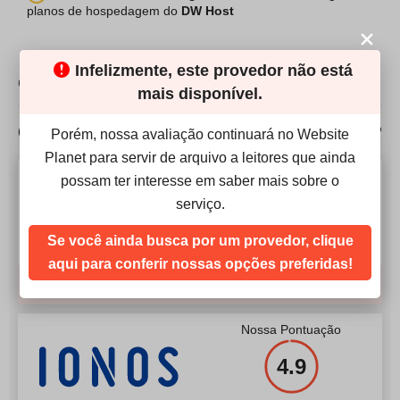
planos de hospedagem do
DW Host
Armazenamento
1TB
CPU
1 vCPU
Largura de banda
50MB
RAM
512MB
Infelizmente, este provedor não está
COMPARAÇÃO
mais disponível.
CPU
2 cores
Preço
$
2.07
RAM
6GB DDR3
Como o DW Host se compara à concorrência?
Porém, nossa avaliação continuará no Website
Planet para servir de arquivo a leitores que ainda
Preço
$
49.65
Nossa Pontuação
possam ter interesse em saber mais sobre o
Mais detalhes
serviço.
4.9
Se você ainda busca por um provedor, clique
Mais detalhes
aqui para conferir nossas opções preferidas!
Fechar
Nossa Pontuação
4.9