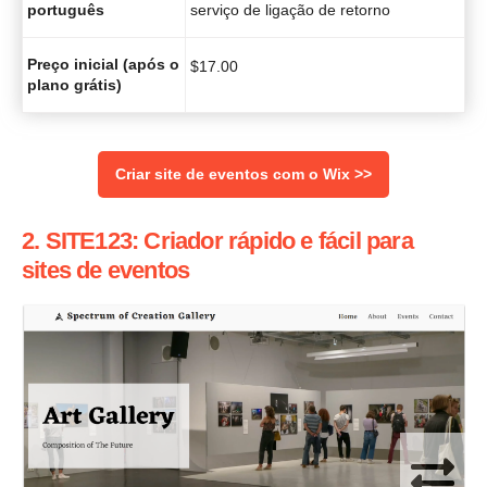
português
serviço de ligação de retorno
Preço inicial (após o
$
17.00
plano grátis)
Criar site de eventos com o Wix >>
2. SITE123: Criador rápido e fácil para
sites de eventos