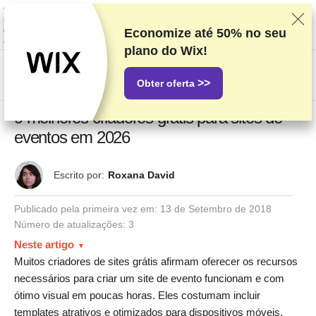
Classificamos os fornecedores com base em testes e pesquisas rigorosos,
mas também levamos em consideração seu feedback e nossos acordos
comerciais com provedores. Esta página contém links de
Economize até
50%
no seu
afiliados.
Divulgação de Publicidade
plano do Wix!
US$
>>
Obter oferta
9 melhores criadores grátis para sites de
eventos em 2026
Escrito por:
Roxana David
Publicado pela primeira vez em:
13 de Setembro de 2018
Número de atualizações: 3
Neste artigo
Muitos criadores de sites grátis afirmam oferecer os recursos
necessários para criar um site de evento funcionam e com
ótimo visual em poucas horas. Eles costumam incluir
templates atrativos e otimizados para dispositivos móveis,