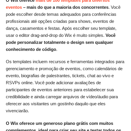
O Wix oferece
mais de 100 templates para diversos
eventos
– mais do que a maioria dos concorrentes
. Você
pode escolher desde temas adequados para conferências
profissionais até opções criadas para shows, eventos de
dança, casamentos e festas. Após escolher seu template,
usar o editor drag-and-drop do Wix é muito simples.
Você
pode personalizar totalmente o design sem qualquer
conhecimento de código
.
Os templates incluem recursos e ferramentas integrados para
gerenciamento e promoção de eventos, como calendários de
evento, biografias de palestrantes, tickets, chat ao vivo e
RSVPs online. Você pode adicionar avaliações de
participantes de eventos anteriores para estabelecer sua
credibilidade e ainda carregar arquivos de vídeo/áudio para
oferecer aos visitantes um gostinho daquilo que eles
vivenciarão.
O Wix oferece um generoso plano grátis com muitos
complementos, ideal para criar seu site e testar todos os