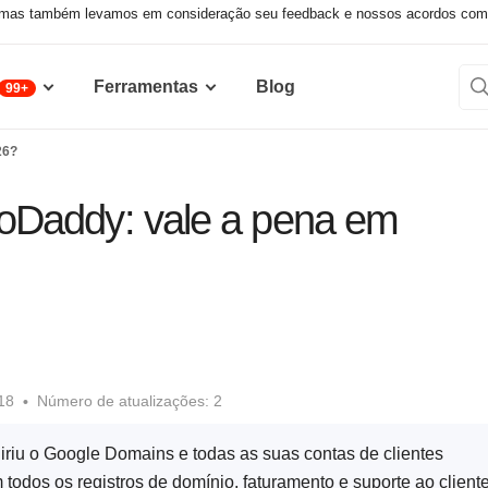
 mas também levamos em consideração seu feedback e nossos acordos comerc
Ferramentas
Blog
99+
26?
oDaddy: vale a pena em
18
Número de atualizações: 2
riu o Google Domains e todas as suas contas de clientes
todos os registros de domínio, faturamento e suporte ao client