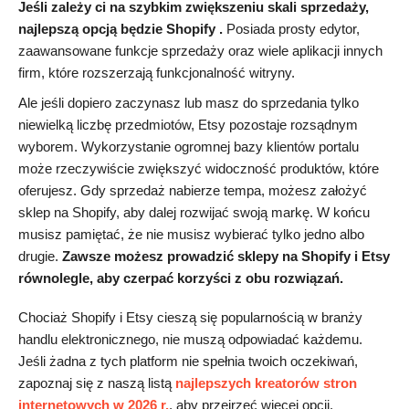
Jeśli zależy ci na szybkim zwiększeniu skali sprzedaży,
najlepszą opcją będzie Shopify .
Posiada prosty edytor,
zaawansowane funkcje sprzedaży oraz wiele aplikacji innych
firm, które rozszerzają funkcjonalność witryny.
Ale jeśli dopiero zaczynasz lub masz do sprzedania tylko
niewielką liczbę przedmiotów, Etsy pozostaje rozsądnym
wyborem. Wykorzystanie ogromnej bazy klientów portalu
może rzeczywiście zwiększyć widoczność produktów, które
oferujesz. Gdy sprzedaż nabierze tempa, możesz założyć
sklep na Shopify, aby dalej rozwijać swoją markę. W końcu
musisz pamiętać, że nie musisz wybierać tylko jedno albo
drugie.
Zawsze możesz prowadzić sklepy na Shopify i Etsy
równolegle, aby czerpać korzyści z obu rozwiązań.
Chociaż Shopify i Etsy cieszą się popularnością w branży
handlu elektronicznego, nie muszą odpowiadać każdemu.
Jeśli żadna z tych platform nie spełnia twoich oczekiwań,
zapoznaj się z naszą listą
najlepszych kreatorów stron
internetowych w 2026 r.
, aby przejrzeć więcej opcji.