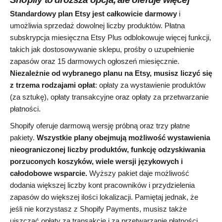
Standardowy plan Etsy jest całkowicie darmowy
i
umożliwia sprzedaż dowolnej liczby produktów. Płatna
subskrypcja miesięczna Etsy Plus odblokowuje więcej funkcji,
takich jak dostosowywanie sklepu, prośby o uzupełnienie
zapasów oraz 15 darmowych ogłoszeń miesięcznie.
Niezależnie od wybranego planu na Etsy, musisz liczyć się
z trzema rodzajami opłat
: opłaty za wystawienie produktów
(za sztukę), opłaty transakcyjne oraz opłaty za przetwarzanie
płatności.
Shopify oferuje darmową wersję próbną oraz trzy płatne
pakiety.
Wszystkie plany obejmują możliwość wystawienia
nieograniczonej liczby produktów, funkcję odzyskiwania
porzuconych koszyków, wiele wersji językowych i
całodobowe wsparcie.
Wyższy pakiet daje możliwość
dodania większej liczby kont pracowników i przydzielenia
zapasów do większej ilości lokalizacji. Pamiętaj jednak, że
jeśli nie korzystasz z Shopify Payments, musisz także
uiszczać opłaty za transakcje i za przetwarzanie płatności