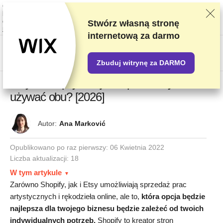
Oceniamy dostawców w oparciu o rygorystyczne testy i badania, ale także
bierzemy pod uwagę opinie użytkowników i nasze umowy handlowe z
dostawcami. Ta strona zawiera linki partnerskie.
Oświadczenie dotyczące
Stwórz własną stronę
reklam
internetową za darmo
US$
Zbuduj witrynę za DARMO
Etsy a Shopify: Co jest lepsze i czy można
używać obu? [2026]
Autor:
Ana Marković
Opublikowano po raz pierwszy:
06 Kwietnia 2022
Liczba aktualizacji: 18
W tym artykule
Zarówno Shopify, jak i Etsy umożliwiają sprzedaż prac
artystycznych i rękodzieła online, ale to,
która opcja będzie
najlepsza dla twojego biznesu będzie zależeć od twoich
indywidualnych potrzeb.
Shopify to kreator stron